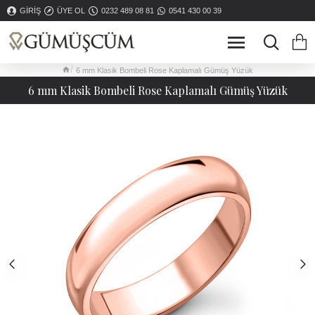
GIRIŞ
ÜYE OL
0232 489 08 81
0541 430 00 39
6 mm Klasik Bombeli Rose Kaplamalı Gümüş Yüzük
6 mm Klasik Bombeli Rose Kaplamalı Gümüş Yüzük