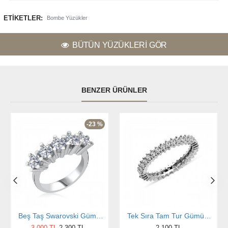
ETIKETLER:
Bombe Yüzükler
BÜTÜN YÜZÜKLERI GÖR
BENZER ÜRÜNLER
-23 %
Beş Taş Swarovski Gümüş Yüzük
Tek Sıra Tam Tur Gümüş Yüzük
3.000 TL
2.300 TL
2.100 TL