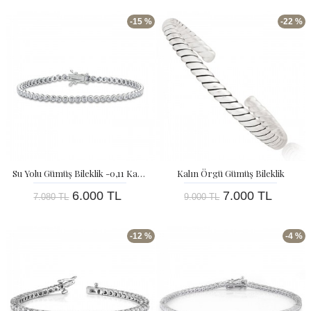
-15 %
-22 %
Su Yolu Gümüş Bileklik -0,11 Karat
Kalın Örgü Gümüş Bileklik
6.000 TL
7.000 TL
7.080 TL
9.000 TL
-12 %
-4 %