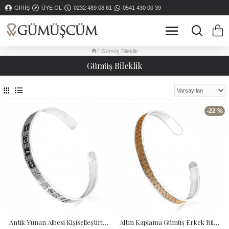
GIRIŞ
ÜYE OL
0232 489 08 81
0541 430 00 39
Gümüş Bileklik
Gümüş Bileklik
-22 %
Antik Yunan Albesi Kişiselleştirilebilir Gümüş Bileklik
Altın Kaplama Gümüş Erkek Bilekliği