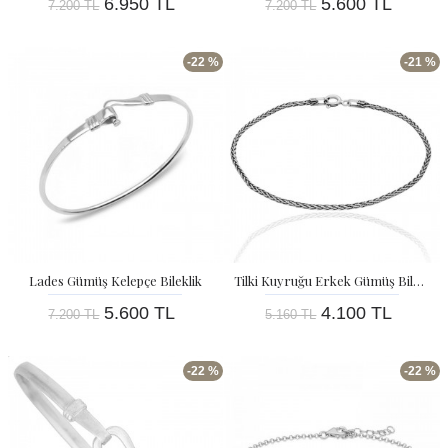
6.950 TL
5.600 TL
7.200 TL
7.200 TL
-22 %
-21 %
Lades Gümüş Kelepçe Bileklik
Tilki Kuyruğu Erkek Gümüş Bileklik
5.600 TL
4.100 TL
7.200 TL
5.160 TL
-22 %
-22 %