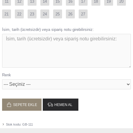
11
12
13
14
15
16
17
18
19
20
21
22
23
24
25
26
27
İsim, tarih (ücretsizdir) veya sipariş notu girebilirsiniz:
Renk
SEPETE EKLE
HEMEN AL
Stok kodu:
GB-111