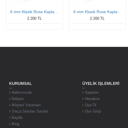
6 mm Klasik Rose Kaplama Düz Gümüş Yüzük
6 mm Klasik Rose Kaplama Düz Gümüş Yüzük
2.200 TL
2.200 TL
KURUMSAL
ÜYELIK İŞLEMLERI
Hakkımızda
Sepetim
İletişim
Hesabım
Müşteri Yorumları
Üye Ol
Sıkça Sorulan Sorular
Üye Girişi
Bayilik
Blog