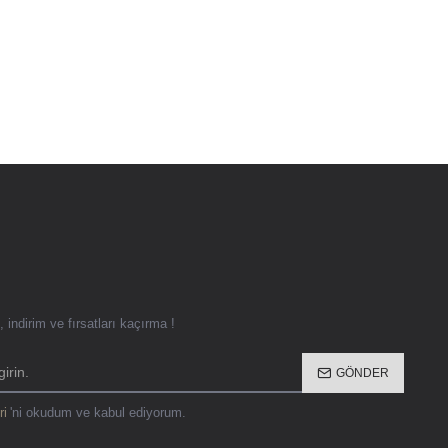
 indirim ve fırsatları kaçırma !
GÖNDER
ri
'ni okudum ve kabul ediyorum.