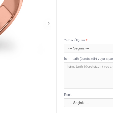
925 ayar gümüş yüzük özel
Ürünümüz 925 ayar gümüş
Taşlı tüm ürünlerimizde 1. 
El işçiliği ile ustalarımız 
En geç 2 iş gününde kargoy
Ürünlerimiz Gümüşcüm büny
Yüzük Ölçüsü
İsim, tarih (ücretsizdir) veya sipari
Renk