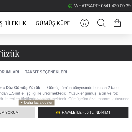
WHATSAPP: 0541 430 00 39
 BILEKLIK
GÜMÜŞ KÜPE
Yüzük
ORUMLARI
TAKSIT SEÇENEKLERI
plama Düz Gümüş Yüzük
Gümüşcüm'ün bünyesinde bulunan 2 tane
dan 1.Sınıf el işçiliği ile üretilmektedir.
Yüzükler gümüş, altın ve roz
dir. İstenilen ölçülerde yapılabilmektedir. Gümüşcüm özel tasarım kutusunda
ILMIYORUM
HAVALE ILE - 50 TL İNDİRİM !
lama Düz Gümüş Yüzük
zi; GÜMÜŞ - ALTIN - ROZ istediğiniz renkte seçebilirsiniz. (Not kısmına
k gelecektir.)