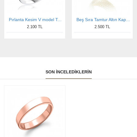
Pırlanta Kesim V model Tek Taş Gümüş Yüzük
Beş Sıra Tamtur Altın Kaplama Bayan Gümüş Yüzük
2.100 TL
2.500 TL
SON İNCELEDIKLERIN