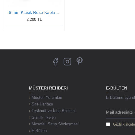
6 mm Klasik Rose Kaplama Düz Gümüş Yüzük
2.200 TL
MÜŞTERI REHBERI
E-BÜLTEN
Müşteri Yorumları
E-Bültene üye ol,
Site Haritası
Teslimat ve İade Bildirimi
Gizlilik ilkeleri
Mesafeli Satış Sözleşmesi
Gizlilik ilkele
E-Bülten