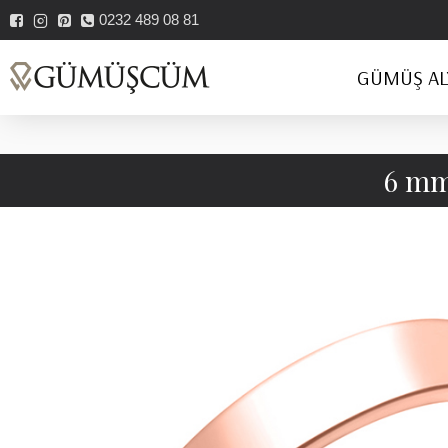
0232 489 08 81
GÜMÜŞ AL
6 mm