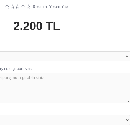
 kutu ile gelmektedir.
0 yorum
-
Yorum Yap
tür.
sınıf zirkon taşlar kullanılmaktadır.
tarafından hazırlanmaktadır.
2.200 TL
a verilir.
esinde bulunan 2 adet atölyede ustalarımız tarafından hazırlanmaktadır.
ş notu girebilirsiniz: