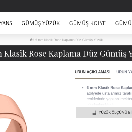
YANS
GÜMÜŞ YÜZÜK
GÜMÜŞ KOLYE
GÜMÜŞ
6 mm Klasik Rose Kaplama Düz Gümüş Yüzük
 Klasik Rose Kaplama Düz Gümüş 
ÜRÜN AÇIKLAMASI
ÜRÜN Y
6 mm Klasik Rose Ka
atölyede ustalarımız tarafın
renklerinde yapılabilmekte
gönderilmektedir.
YÜZÜK ÖLÇÜMÜ B
6 mm Klasik Rose Kap
Tek taş Gümüş Yüzüklerimi
belirtmez iseniz gümüş ren