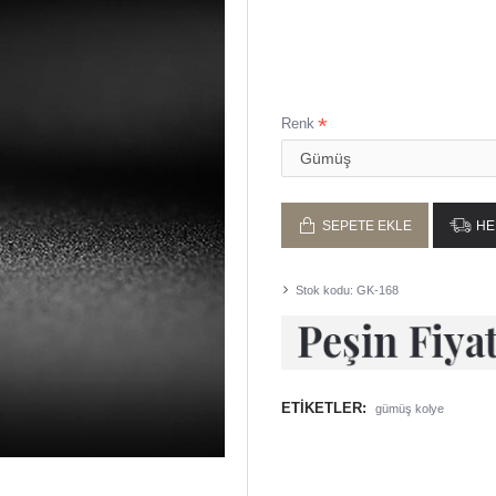
El işçiliği ile ustalarımı
En geç 2 iş gününde karg
Renk
SEPETE EKLE
HE
Stok kodu:
GK-168
ETIKETLER:
gümüş kolye