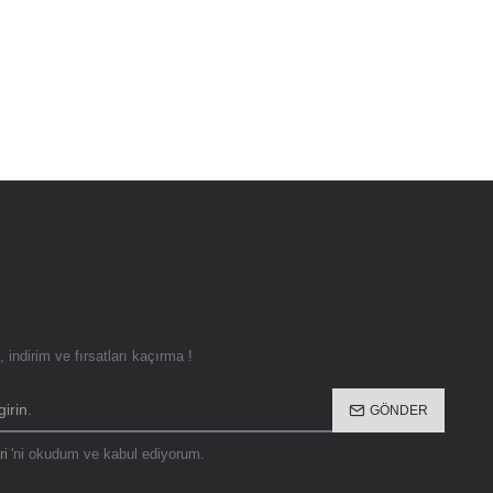
 indirim ve fırsatları kaçırma !
GÖNDER
ri
'ni okudum ve kabul ediyorum.