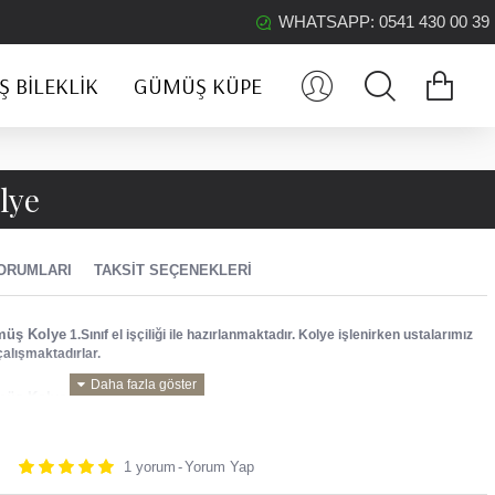
WHATSAPP: 0541 430 00 39
 BILEKLIK
GÜMÜŞ KÜPE
lye
ORUMLARI
TAKSIT SEÇENEKLERI
müş Kolye
1.Sınıf el işçiliği ile hazırlanmaktadır. Kolye işlenirken ustalarımız
alışmaktadırlar.
müş Kolye
dir.
ştür.
1 yorum
-
Yorum Yap
. sınıf zirkon taşlar kullanılmaktadır.