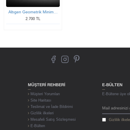
Altıgen Geometrik Minimal Gümüş Kolye
2.700 TL
MÜŞTERI REHBERI
E-BÜLTEN
Müşteri Yorumları
E-Bültene üye ol,
Site Haritası
Teslimat ve İade Bildirimi
Gizlilik ilkeleri
Mesafeli Satış Sözleşmesi
Gizlilik ilkele
E-Bülten