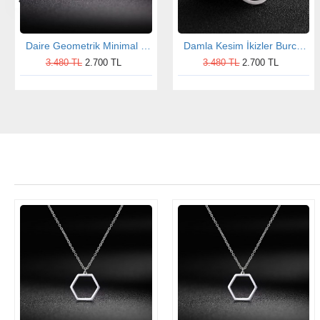
Daire Geometrik Minimal Gümüş Kolye
Damla Kesim İkizler Burcu Gümüş Kolye
3.480 TL
2.700 TL
3.480 TL
2.700 TL