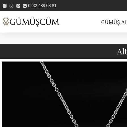
0232 489 08 81
GÜMÜŞ AL
Al