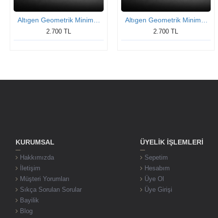
Altıgen Geometrik Minimal Gümüş Kolye
Altıgen Geometrik Minimal Gümüş Kolye
2.700 TL
2.700 TL
KURUMSAL
ÜYELIK İŞLEMLERI
Hakkımızda
Sepetim
İletişim
Hesabım
Müşteri Yorumları
Üye Ol
Sıkça Sorulan Sorular
Üye Girişi
Bayilik
Blog