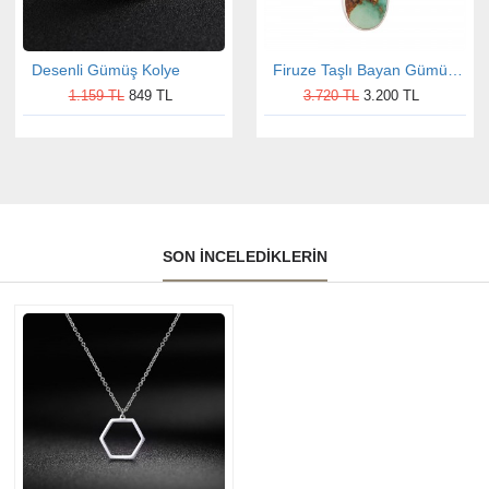
Desenli Gümüş Kolye
Firuze Taşlı Bayan Gümüş Oval Kolye
1.159 TL
849 TL
3.720 TL
3.200 TL
SON İNCELEDIKLERIN