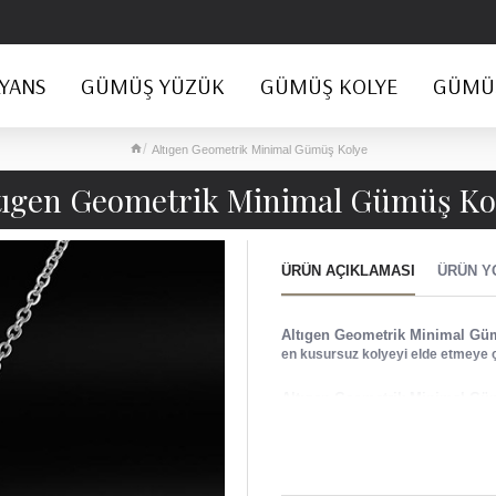
YANS
GÜMÜŞ YÜZÜK
GÜMÜŞ KOLYE
GÜMÜŞ
Altıgen Geometrik Minimal Gümüş Kolye
tıgen Geometrik Minimal Gümüş Ko
ÜRÜN AÇIKLAMASI
ÜRÜN Y
Altıgen Geometrik Minimal Gü
en kusursuz kolyeyi elde etmeye ç
Altıgen Geometrik Minimal Gü
Özel kutusunda gelmekte
Ürünümüz 925 ayar gümü
Taşlı tüm ürünlerimizde 1