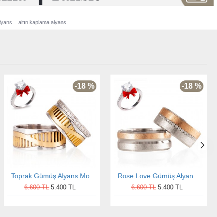
lyans
altın kaplama alyans
-18 %
-18 %
Toprak Gümüş Alyans Modeli Altın Kaplama Alyans Çifti
Rose Love Gümüş Alyans Modeli Taşlı Alyans Çifti
6.600 TL
5.400 TL
6.600 TL
5.400 TL