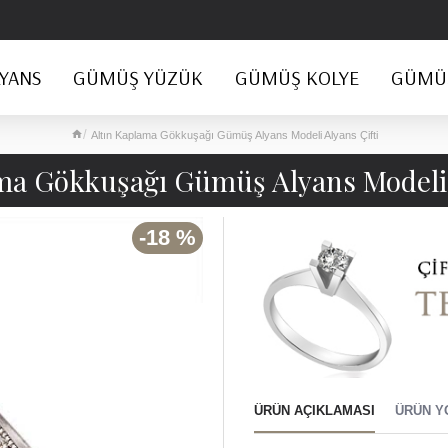
YANS
GÜMÜŞ YÜZÜK
GÜMÜŞ KOLYE
GÜMÜŞ
Altın Kaplama Gökkuşağı Gümüş Alyans Modeli Alyans Çifti
ma Gökkuşağı Gümüş Alyans Modeli 
-18 %
ÜRÜN AÇIKLAMASI
ÜRÜN Y