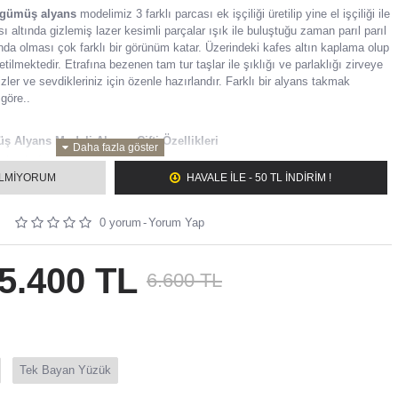
gümüş alyans
modelimiz 3 farklı parcası ek işçiliği üretilip yine el işçiliği ile
ısı altında gizlemiş lazer kesimli parçalar ışık ile buluştuğu zaman parıl parıl
ında olması çok farklı bir görünüm katar. Üzerindeki kafes altın kaplama olup
retilmektedir. Etrafına bezenen tam tur taşlar ile şıklığı ve parlaklığı zirveye
ler ve sevdikleriniz için özenle hazırlandır. Farklı bir alyans takmak
göre..
 Alyans Modeli Alyans Çifti Özellikleri
arak da satın alabilirsiniz.
sunda gelmektedir.
ILMIYORUM
HAVALE ILE - 50 TL İNDİRİM !
 gümüş alyanstır.
sınıf zirkon taşlar kullanılmaktadır.
0 yorum
-
Yorum Yap
iz renkte sipariş verebilirsiniz(gümüş, altın, rose).
lmasını istediğiniz yazı varsa, not kısmına bay, bayan olarak ayrı yazınız.
5.400 TL
6.600 TL
eç 2 iş gününde kargoya verilir.
 ustalarımız tarafından bünyemizde bulunan 2 adet atölyede hazırlanmaktadır.
a başka bir sorun ile karşılaşırsanız lütfen müşteri temsilcimiz ile irtibata
Tek Bayan Yüzük