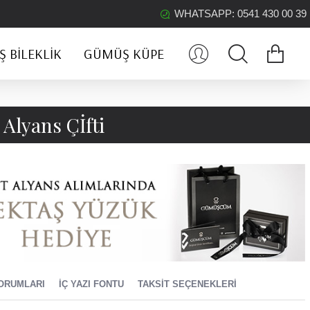
WHATSAPP: 0541 430 00 39
 BILEKLIK
GÜMÜŞ KÜPE
Alyans Çİfti
ORUMLARI
İÇ YAZI FONTU
TAKSIT SEÇENEKLERI