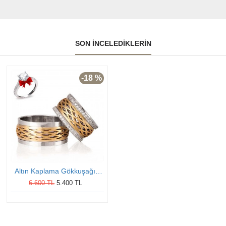
SON İNCELEDIKLERIN
-18 %
Altın Kaplama Gökkuşağı Gümüş Alyans Modeli Alyans Çifti
6.600 TL
5.400 TL