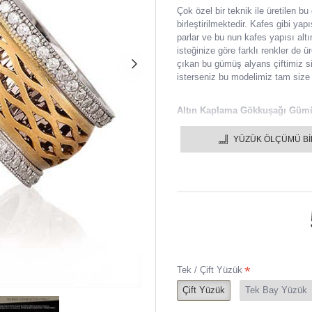
Çok özel bir teknik ile üretilen bu
birleştirilmektedir. Kafes gibi yap
parlar ve bu nun kafes yapısı alt
isteğinize göre farklı renkler de ü
çıkan bu gümüş alyans çiftimiz siz
isterseniz bu modelimiz tam size 
Altın Kaplama Gökkuşağı Gümüş
Gümüş alyanslarımızı tek ol
925 ayar gümüş özel kutu
YÜZÜK ÖLÇÜMÜ B
Ürünümüz 925 ayar bir çift
Taşlı tüm ürünlerimizde 1. 
Gümüş alyansınızı istediğin
1 YIL GARANTİLİDİR.
Gümüş alyanslar içine yazı
Bütün gümüş alyanslar en g
Ürünlerimiz el işçiliği ile
Yüzük ölçüsü konusunda vey
geçebilirsiniz.
Tek / Çift Yüzük
Çift Yüzük
Tek Bay Yüzük