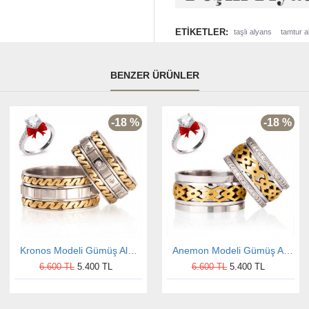
ETIKETLER:
taşlı alyans
tamtur a
BENZER ÜRÜNLER
-18 %
-18 %
Kronos Modeli Gümüş Alyans Çifti
Anemon Modeli Gümüş Alyans Çifti
6.600 TL
5.400 TL
6.600 TL
5.400 TL