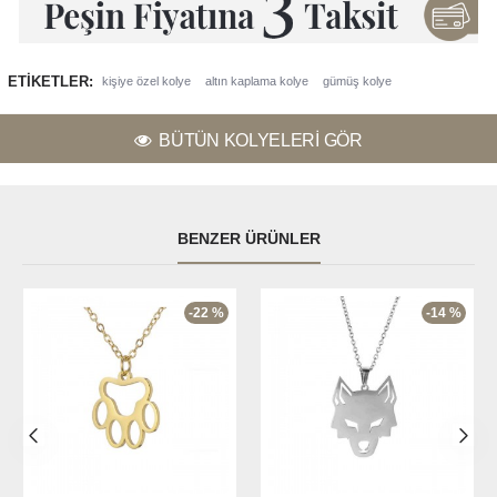
ETIKETLER:
kişiye özel kolye
altın kaplama kolye
gümüş kolye
BÜTÜN KOLYELERI GÖR
BENZER ÜRÜNLER
-22 %
-14 %