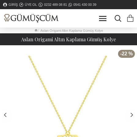
GIRIŞ
ÜYE OL
0232 489 08 81
0541 430 00 39
Aslan Origami Altın Kaplama Gümüş Kolye
Aslan Origami Altın Kaplama Gümüş Kolye
-22 %