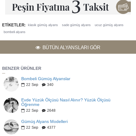
ETIKETLER:
klasik gümüş alyans
sade gümüş alyans
ucuz gümüş alyans
bombeli alyans
BÜTÜN ALYANSLARI GÖR
BENZER ÜRÜNLER
Bombeli Gümüş Alyanslar
22
Sep
340
Evde Yüzük Ölçüsü Nasıl Alınır? Yüzük Ölçüsü
Öğrenme
22
Sep
2648
Gümüş Alyans Modelleri
22
Sep
4377