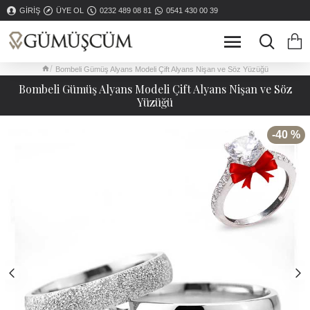
GIRIŞ
ÜYE OL
0232 489 08 81
0541 430 00 39
Bombeli Gümüş Alyans Modeli Çift Alyans Nişan ve Söz Yüzüğü
Bombeli Gümüş Alyans Modeli Çift Alyans Nişan ve Söz
Yüzüğü
-40 %