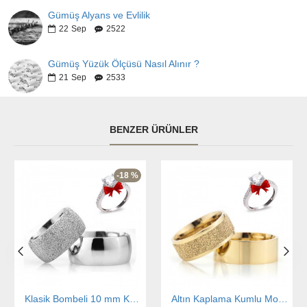
Gümüş Alyans ve Evlilik
22
Sep
2522
Gümüş Yüzük Ölçüsü Nasıl Alınır ?
21
Sep
2533
BENZER ÜRÜNLER
-18 %
Klasik Bombeli 10 mm Kumlu Gümüş Alyans Çifti
Altın Kaplama Kumlu Model 8mm Gümüş Alyans Çifti