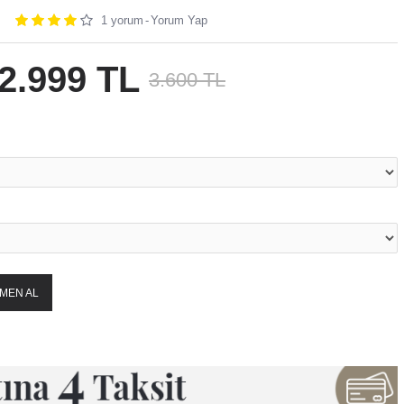
al taşlar kullanılmaktadır.
1 yorum
-
Yorum Yap
tarafından hazırlanmaktadır.
a verilir.
esinde bulunan 2 adet atölyede ustalarımız tarafından hazırlanmaktadır.
2.999 TL
3.600 TL
MEN AL