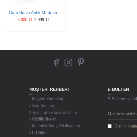
Cam Baskı Antik Medusa Otantik Kadın Gümüş Yüzük
3.600 TL
2.999 TL
MÜŞTERI REHBERI
E-BÜLTEN
Müşteri Yorumları
E-Bültene üye ol,
Site Haritası
Teslimat ve İade Bildirimi
Gizlilik ilkeleri
Mesafeli Satış Sözleşmesi
Gizlilik ilkele
E-Bülten