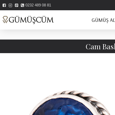
0232 489 08 81
GÜMÜŞ AL
Cam Bask