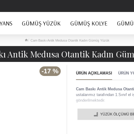
YANS
GÜMÜŞ YÜZÜK
GÜMÜŞ KOLYE
GÜMÜŞ
Cam Baskı Antik Medusa Otantik Kadın Gümüş Yüzük
ı Antik Medusa Otantik Kadın Gü
-17 %
ÜRÜN AÇIKLAMASI
ÜRÜN Y
Cam Baskı Antik Medusa Otan
ustalarımız tarafından 1.Sınıf el iş
gönderilmektedir.
Cam Baskı Antik Medusa Otan
YÜZÜK ÖLÇÜMÜ B
925 ayar gümüş yüzük, özel
Ürünümüz 925 ayar gümüş