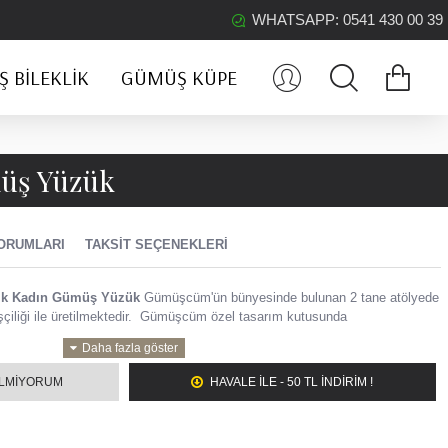
WHATSAPP: 0541 430 00 39
 BILEKLIK
GÜMÜŞ KÜPE
müş Yüzük
ORUMLARI
TAKSIT SEÇENEKLERI
tik Kadın Gümüş Yüzük
Gümüşcüm'ün bünyesinde bulunan 2 tane atölyede
çiliği ile üretilmektedir.
Gümüşcüm özel tasarım kutusunda
tik Kadın Gümüş Yüzük
ILMIYORUM
HAVALE ILE - 50 TL İNDİRİM !
 kutu ile gelmektedir.
tür.