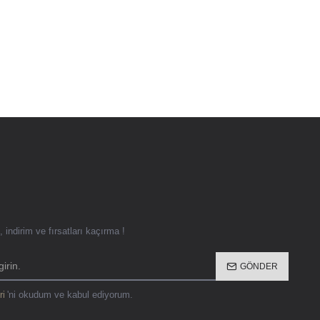
 indirim ve fırsatları kaçırma !
GÖNDER
ri
'ni okudum ve kabul ediyorum.