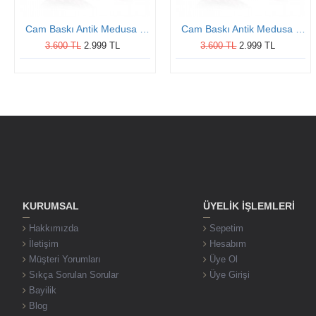
Cam Baskı Antik Medusa Otantik Kadın Gümüş Yüzük
Cam Baskı Antik Medusa Otantik Kadın Gümüş Yüzük
3.600 TL
2.999 TL
3.600 TL
2.999 TL
KURUMSAL
ÜYELIK İŞLEMLERI
Hakkımızda
Sepetim
İletişim
Hesabım
Müşteri Yorumları
Üye Ol
Sıkça Sorulan Sorular
Üye Girişi
Bayilik
Blog