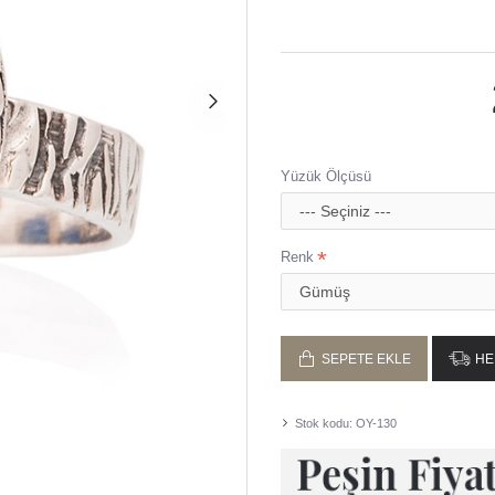
Taşlı tüm ürünlerimizde doğ
El işçiliği ile ustalarımız 
En geç 2 iş gününde kargoy
Ürünlerimiz Gümüşcüm büny
Yüzük Ölçüsü
Renk
SEPETE EKLE
HE
Stok kodu:
OY-130