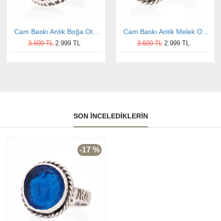
Cam Baskı Antik Boğa Otantik Kadın Gümüş Yüzük
Cam Baskı Antik Melek Otantik Kadın Gümüş Yüzük
3.600 TL
2.999 TL
3.600 TL
2.999 TL
SON İNCELEDIKLERIN
-17 %