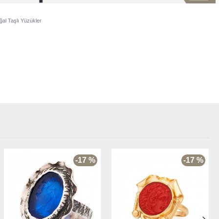
al Taşlı Yüzükler
-17 %
-17 %