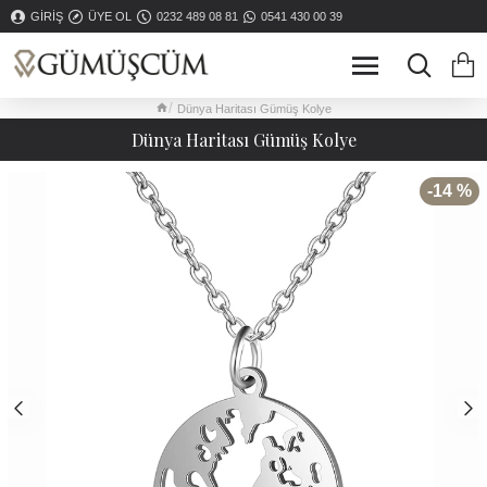
GIRIŞ
ÜYE OL
0232 489 08 81
0541 430 00 39
Dünya Haritası Gümüş Kolye
Dünya Haritası Gümüş Kolye
-14 %