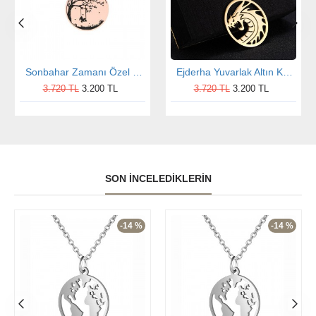
Sonbahar Zamanı Özel Çizim Gümüş Kolye
Ejderha Yuvarlak Altın Kaplama Gümüş Kolye
3.720 TL
3.200 TL
3.720 TL
3.200 TL
SON İNCELEDIKLERIN
-14 %
-14 %