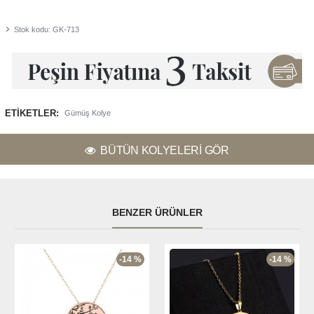
Stok kodu:
GK-713
ETIKETLER:
Gümüş Kolye
BÜTÜN KOLYELERI GÖR
BENZER ÜRÜNLER
-14 %
-14 %