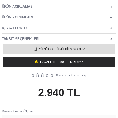
ÜRÜN AÇIKLAMASI
ÜRÜN YORUMLARI
İÇ YAZI FONTU
TAKSIT SEÇENEKLERI
YÜZÜK ÖLÇÜMÜ BILMIYORUM
HAVALE ILE - 50 TL İNDİRİM !
0 yorum
-
Yorum Yap
2.940 TL
Bayan Yüzük Ölçüsü