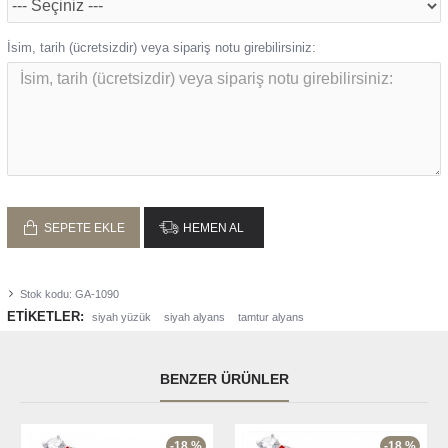
İsim, tarih (ücretsizdir) veya sipariş notu girebilirsiniz:
SEPETE EKLE
HEMEN AL
Stok kodu:
GA-1090
ETIKETLER:
siyah yüzük
siyah alyans
tamtur alyans
BENZER ÜRÜNLER
-18 %
-18 %