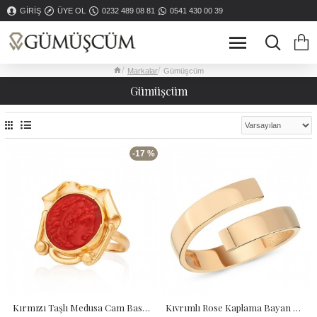
GIRIŞ
ÜYE OL
0232 489 08 81
0541 430 00 39
Markalar
Gümüşcüm
Gümüşcüm
-17 %
Kırmızı Taşlı Medusa Cam Baskılı Altın Kaplama Kadın Gümüş Yüzük
Kıvrımlı Rose Kaplama Bayan Gümüş Yüzük