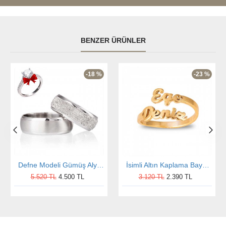
BENZER ÜRÜNLER
-18 %
-23 %
Defne Modeli Gümüş Alyans Çifti Nişan ve Söz Yüzüğü
İsimli Altın Kaplama Bayan Gümüş Yüzük
5.520 TL
4.500 TL
3.120 TL
2.390 TL