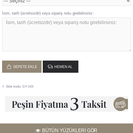
İsim, tarih (ücretsizdir) veya sipariş notu girebilirsiniz:
SEPETE EKLE
HEMEN AL
Stok kodu:
GY-143
BÜTÜN YÜZÜKLERI GÖR