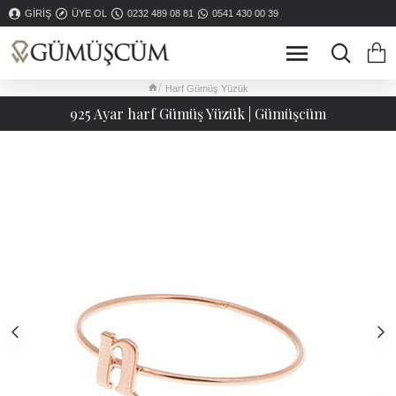
GIRIŞ
ÜYE OL
0232 489 08 81
0541 430 00 39
Harf Gümüş Yüzük
925 Ayar harf Gümüş Yüzük | Gümüşcüm