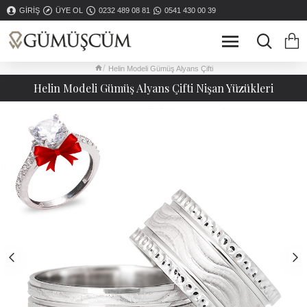
GIRIŞ
ÜYE OL
0232 489 08 81
0541 430 00 39
Helin Modeli Gümüş Alyans Çifti
Helin Modeli Gümüş Alyans Çifti Nişan Yüzükleri