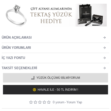
ÜRÜN AÇIKLAMASI
ÜRÜN YORUMLARI
İÇ YAZI FONTU
TAKSIT SEÇENEKLERI
YÜZÜK ÖLÇÜMÜ BILMIYORUM
HAVALE ILE - 50 TL İNDİRİM !
0 yorum
-
Yorum Yap