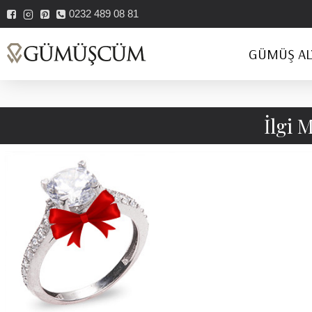
0232 489 08 81
GÜMÜŞ AL
İlgi 