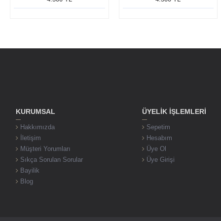
KURUMSAL
ÜYELIK İŞLEMLERI
Hakkımızda
Sepetim
İletişim
Hesabım
Müşteri Yorumları
Üye Ol
Sıkça Sorulan Sorular
Üye Girişi
Bayilik
Blog