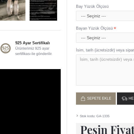
Bay Yüzük Ölçüsü
Bayan Yüzük Ölçüsü
925 Ayar Sertifikalı
Ürünlerimiz 925 ayar
İsim, tarih (ücretsizdir) veya sipari
sertifikası ile gönderilir.
SEPETE EKLE
HE
Stok kodu:
GA-1335