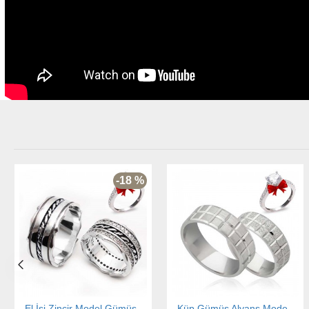
-18 %
El İşi Zincir Model Gümüş Alyans Çifti
Küp Gümüş Alyans Modeli Nişan ve Söz Yüzüğü