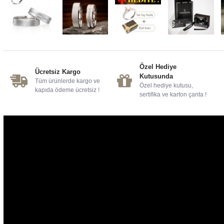
Özel Hediye
Ücretsiz Kargo
Kutusunda
Tüm ürünlerde kargo ve
Özel hediye kutusu,
kapıda ödeme ücretsiz !
sertifika ve karton çanta !