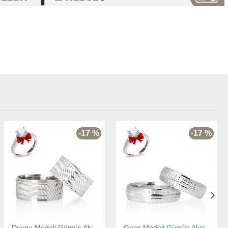
-17 %
-17 %
Duygu Modeli Gümüş Alyans Çifti
Gece Modeli Gümüş Alyans Çifti