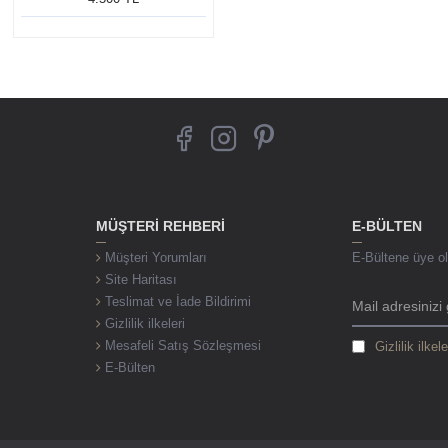
MÜŞTERI REHBERI
E-BÜLTEN
Müşteri Yorumları
E-Bültene üye ol,
Site Haritası
Teslimat ve İade Bildirimi
Gizlilik ilkeleri
Mesafeli Satış Sözleşmesi
Gizlilik ilkele
E-Bülten