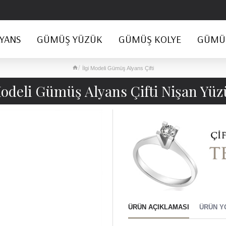
YANS
GÜMÜŞ YÜZÜK
GÜMÜŞ KOLYE
GÜMÜŞ
İlgi Modeli Gümüş Alyans Çifti
Modeli Gümüş Alyans Çifti Nişan Yüz
ÜRÜN AÇIKLAMASI
ÜRÜN Y