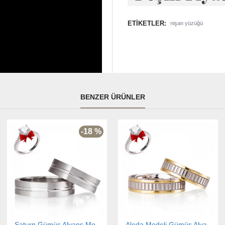
ETIKETLER:
nişan yüzüğü
BENZER ÜRÜNLER
-18 %
Saturn Gümüş Alyans Modeli Sade Alyans Çifti
Aleda Modeli Gümüş Alyans Çifti Nişan Yüzüğü