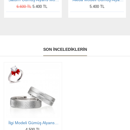
6.600 TL
5.400 TL
5.400 TL
SON İNCELEDIKLERIN
İlgi Modeli Gümüş Alyans Çifti
4.500 TL