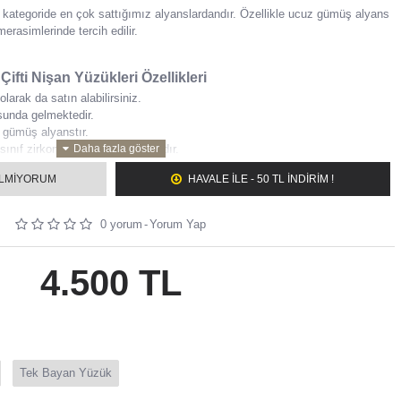
 kategoride en çok sattığımız alyanslardandır. Özellikle ucuz gümüş alyans
merasimlerinde tercih edilir.
ifti Nişan Yüzükleri Özellikleri
arak da satın alabilirsiniz.
sunda gelmektedir.
 gümüş alyanstır.
sınıf zirkon taşlar kullanılmaktadır.
iz renkte sipariş verebilirsiniz(gümüş, altın, rose).
ILMIYORUM
HAVALE ILE - 50 TL İNDİRİM !
lmasını istediğiniz yazı varsa, not kısmına bay, bayan olarak ayrı yazınız.
eç 2 iş gününde kargoya verilir.
0 yorum
-
Yorum Yap
 ustalarımız tarafından bünyemizde bulunan 2 adet atölyede hazırlanmaktadır.
a başka bir sorun ile karşılaşırsanız lütfen müşteri temsilcimiz ile irtibata
4.500 TL
Tek Bayan Yüzük