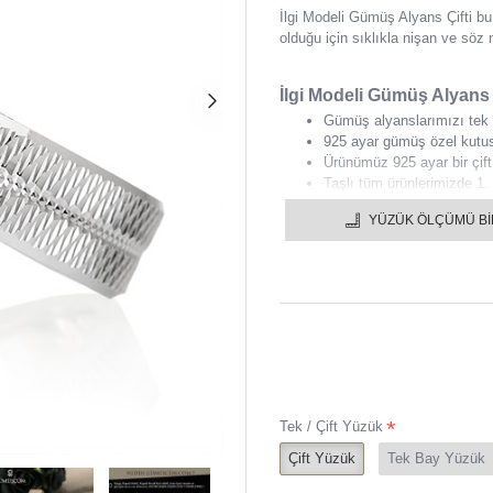
İlgi Modeli Gümüş Alyans Çifti bu
olduğu için sıklıkla nişan ve söz 
İlgi Modeli Gümüş Alyans Ç
Gümüş alyanslarımızı tek ol
925 ayar gümüş özel kutu
Ürünümüz 925 ayar bir çift
Taşlı tüm ürünlerimizde 1. 
Gümüş alyansınızı istediğin
YÜZÜK ÖLÇÜMÜ B
1 YIL GARANTİLİDİR.
Gümüş alyanslar içine yazı
Bütün gümüş alyanslar en g
Ürünlerimiz el işçiliği ile
Yüzük ölçüsü konusunda vey
geçebilirsiniz.
Tek / Çift Yüzük
Çift Yüzük
Tek Bay Yüzük