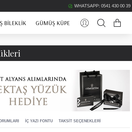
WHATSAPP: 0541 430 00 39
 BILEKLIK
GÜMÜŞ KÜPE
ükleri
ORUMLARI
İÇ YAZI FONTU
TAKSIT SEÇENEKLERI