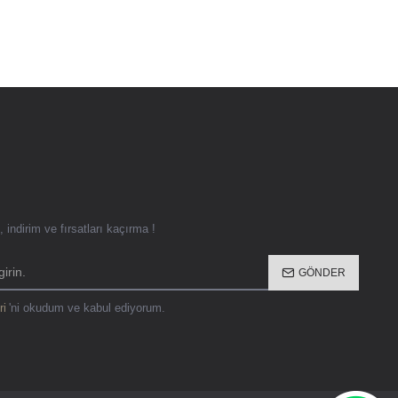
 indirim ve fırsatları kaçırma !
GÖNDER
ri
'ni okudum ve kabul ediyorum.