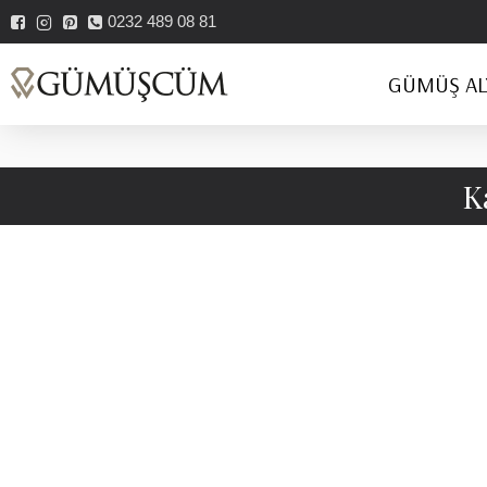
0232 489 08 81
GÜMÜŞ AL
K