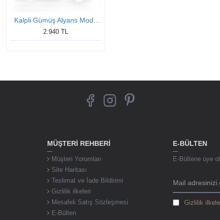
Kalpli Gümüş Alyans Modeli Bay Alyans
2.940 TL
MÜŞTERI REHBERI
E-BÜLTEN
Müşteri Yorumları
E-Bültene üye ol,
Site Haritası
Teslimat ve İade Bildirimi
Gizlilik ilkeleri
Mesafeli Satış Sözleşmesi
Gizlilik ilkele
E-Bülten