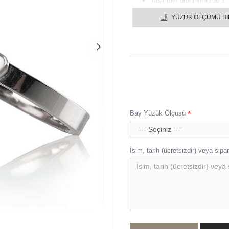
Taşlı tüm ürünlerimizde 1. 
Gümüş alyansınızı istediğin
YÜZÜK ÖLÇÜMÜ B
1 YIL GARANTİLİDİR.
Bütün gümüş alyanslar en g
Ürünlerimiz el işçiliği ile
Bay Yüzük Ölçüsü
İsim, tarih (ücretsizdir) veya sipari