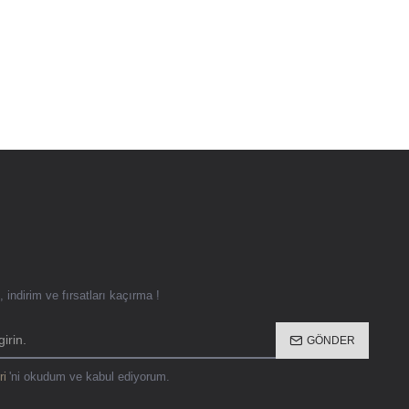
 indirim ve fırsatları kaçırma !
GÖNDER
ri
'ni okudum ve kabul ediyorum.