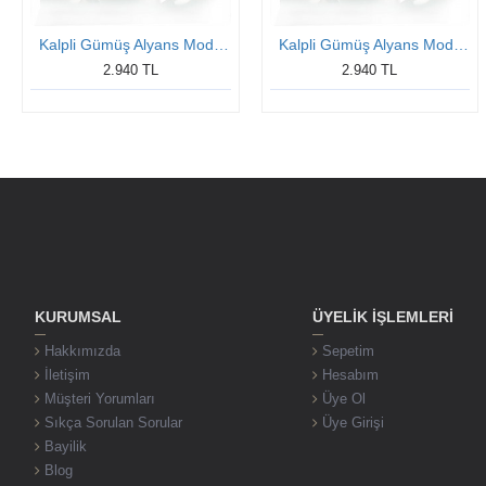
Kalpli Gümüş Alyans Modeli Bay Alyans
Kalpli Gümüş Alyans Modeli Bay Alyans
2.940 TL
2.940 TL
KURUMSAL
ÜYELIK İŞLEMLERI
Hakkımızda
Sepetim
İletişim
Hesabım
Müşteri Yorumları
Üye Ol
Sıkça Sorulan Sorular
Üye Girişi
Bayilik
Blog