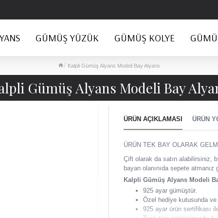
YANS
GÜMÜŞ YÜZÜK
GÜMÜŞ KOLYE
GÜMÜŞ
Kalpli Gümüş Alyans Modeli Bay Alyans
alpli Gümüş Alyans Modeli Bay Alya
ÜRÜN AÇIKLAMASI
ÜRÜN Y
ÜRÜN TEK BAY OLARAK GELM
Çift olarak da satın alabilirsini
bayan olanınıda sepete atmanız 
Kalpli Gümüş Alyans Modeli B
925 ayar gümüştür.
Özel hediye kutusunda ve 
925 ayar ürün sertifikası i