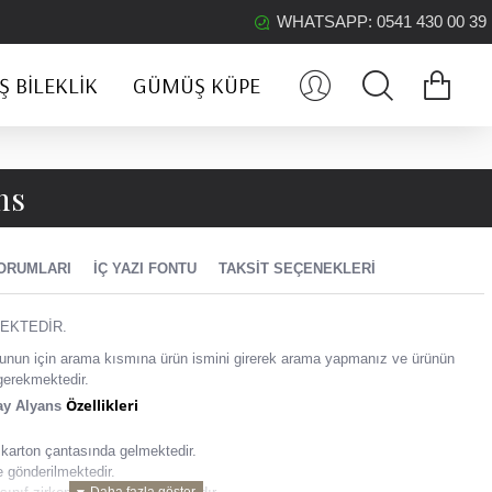
WHATSAPP: 0541 430 00 39
 BILEKLIK
GÜMÜŞ KÜPE
ns
ORUMLARI
İÇ YAZI FONTU
TAKSIT SEÇENEKLERI
EKTEDİR.
z, bunun için arama kısmına ürün ismini girerek arama yapmanız ve ürünün
gerekmektedir.
Özellikleri
ay Alyans
karton çantasında gelmektedir.
le gönderilmektedir.