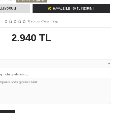
sınıf zirkon taşlar kullanılmaktadır.
iz renkte sipariş verebilirsiniz(gümüş, altın, rose).
ILMIYORUM
HAVALE ILE - 50 TL İNDİRİM !
eç 2 iş gününde kargoya verilir.
 ustalarımız tarafından bünyemizde bulunan 2 adet atölyede hazırlanmaktadır.
0 yorum
-
Yorum Yap
2.940 TL
ş notu girebilirsiniz: