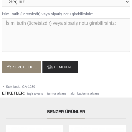
İsim, tarih (ücretsizdir) veya sipariş notu girebilirsiniz:
SEPETE EKLE
HEMEN AL
Stok kodu:
GA-1230
ETIKETLER:
taşlı alyans
tamtur alyans
altın kaplama alyans
BENZER ÜRÜNLER