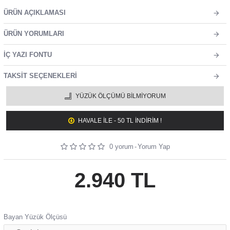
ÜRÜN AÇIKLAMASI
ÜRÜN YORUMLARI
İÇ YAZI FONTU
TAKSIT SEÇENEKLERI
YÜZÜK ÖLÇÜMÜ BILMIYORUM
HAVALE ILE - 50 TL İNDİRİM !
0 yorum
-
Yorum Yap
2.940 TL
Bayan Yüzük Ölçüsü