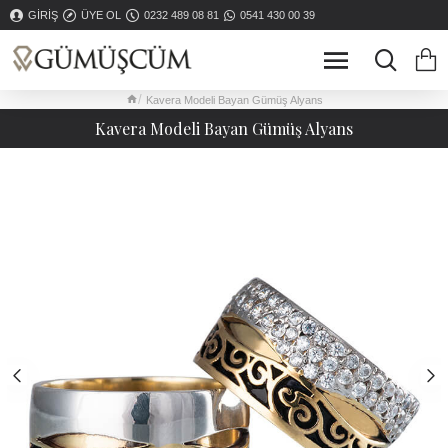
GIRIŞ
ÜYE OL
0232 489 08 81
0541 430 00 39
Kavera Modeli Bayan Gümüş Alyans
Kavera Modeli Bayan Gümüş Alyans