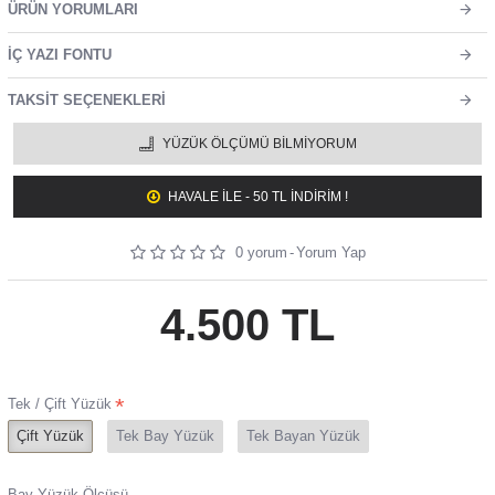
ÜRÜN YORUMLARI
İÇ YAZI FONTU
TAKSIT SEÇENEKLERI
YÜZÜK ÖLÇÜMÜ BILMIYORUM
HAVALE ILE - 50 TL İNDİRİM !
0 yorum
-
Yorum Yap
4.500 TL
Tek / Çift Yüzük
Çift Yüzük
Tek Bay Yüzük
Tek Bayan Yüzük
Bay Yüzük Ölçüsü