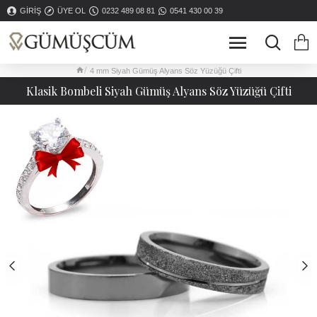
GIRIŞ
ÜYE OL
0232 489 08 81
0541 430 00 39
4 mm Siyah Gümüş Alyans Söz Yüzüğü Çifti
Klasik Bombeli Siyah Gümüş Alyans Söz Yüzüğü Çifti