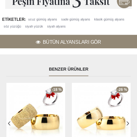
ETIKETLER:
ucuz gümüş alyans
sade gümüş alyans
klasik gümüş alyans
söz yüzüğü
siyah yüzük
siyah alyans
BÜTÜN ALYANSLARI GÖR
BENZER ÜRÜNLER
-18 %
-26 %