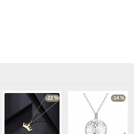
-22 %
-14 %