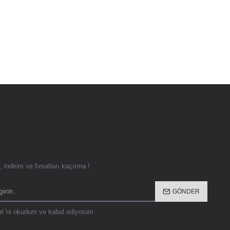
 indirim ve fırsatları kaçırma !
GÖNDER
ri
'ni okudum ve kabul ediyorum.