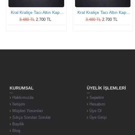
Kral Kraliçe Tacı Altın Kaplama Gümüş Kolye
Kral Kraliçe Tacı Altın Kaplama Gümüş Kolye
3.480 TL
2.700 TL
3.480 TL
2.700 TL
KURUMSAL
ÜYELIK İŞLEMLERI
Hakkımızda
Sepetim
İletişim
Hesabım
Müşteri Yorumları
Üye Ol
Sıkça Sorulan Sorular
Üye Girişi
Bayilik
Blog