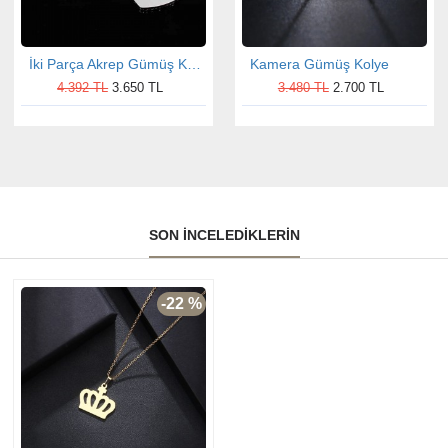
İki Parça Akrep Gümüş Kolye
Kamera Gümüş Kolye
4.392 TL
3.650 TL
3.480 TL
2.700 TL
SON İNCELEDIKLERIN
-22 %