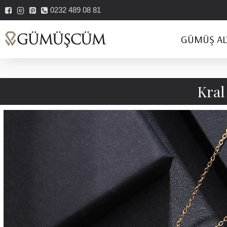
0232 489 08 81
GÜMÜŞ AL
Kral