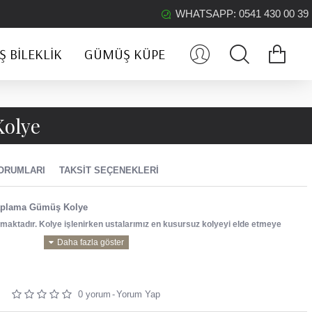
WHATSAPP: 0541 430 00 39
 BILEKLIK
GÜMÜŞ KÜPE
Kolye
ORUMLARI
TAKSIT SEÇENEKLERI
 Kaplama Gümüş Kolye
ırlanmaktadır. Kolye işlenirken ustalarımız en kusursuz kolyeyi elde etmeye
 Kaplama Gümüş Kolye
0 yorum
-
Yorum Yap
lmektedir.
r gümüştür.