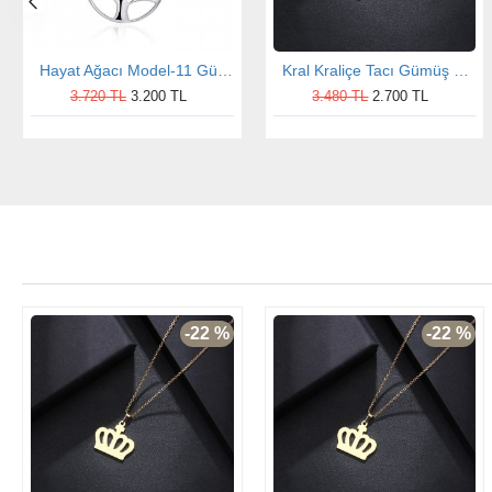
Hayat Ağacı Model-11 Gümüş Kolye
Kral Kraliçe Tacı Gümüş Kolye
3.720 TL
3.200 TL
3.480 TL
2.700 TL
-22 %
-22 %