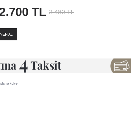
izde 1. sınıf zirkon taşlar kullanılmaktadır.
alarımız tarafından hazırlanmaktadır.
2.700 TL
e kargoya verilir.
3.480 TL
MEN AL
kaplama kolye