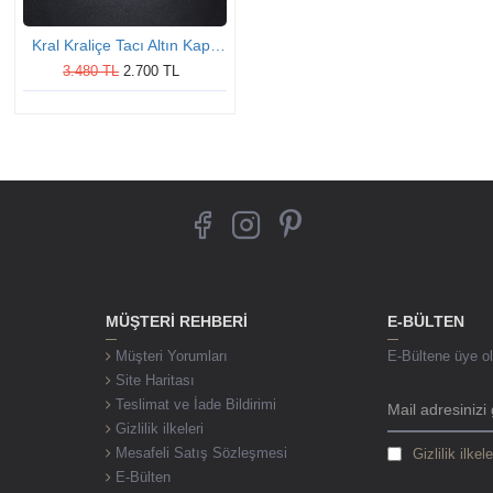
Kral Kraliçe Tacı Altın Kaplama Gümüş Kolye
3.480 TL
2.700 TL
MÜŞTERI REHBERI
E-BÜLTEN
Müşteri Yorumları
E-Bültene üye ol,
Site Haritası
Teslimat ve İade Bildirimi
Gizlilik ilkeleri
Mesafeli Satış Sözleşmesi
Gizlilik ilkele
E-Bülten