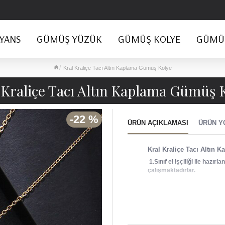
YANS
GÜMÜŞ YÜZÜK
GÜMÜŞ KOLYE
GÜMÜŞ
Kral Kraliçe Tacı Altın Kaplama Gümüş Kolye
 Kraliçe Tacı Altın Kaplama Gümüş 
-22 %
ÜRÜN AÇIKLAMASI
ÜRÜN Y
Kral Kraliçe Tacı Altın
1.Sınıf el işçiliği ile haz
çalışmaktadırlar.
Kral Kraliçe Tacı Altın
Özel kutusunda ge
Ürünümüz 925 aya