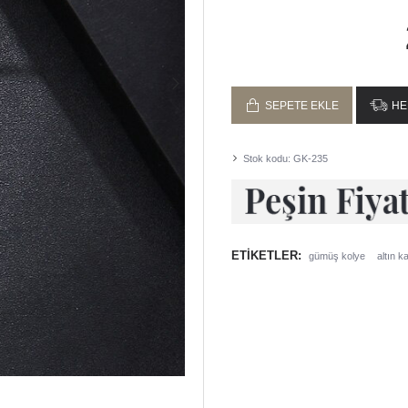
Taşlı tüm ürünlerim
El işçiliği ile ust
En geç 2 iş gününd
SEPETE EKLE
HE
Stok kodu:
GK-235
ETIKETLER:
gümüş kolye
altın 