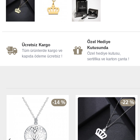
Özel Hediye
Ücretsiz Kargo
Kutusunda
Tüm ürünlerde kargo ve
Özel hediye kutusu,
kapıda ödeme ücretsiz !
sertifika ve karton çanta !
-14 %
-22 %