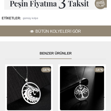
ETIKETLER:
gümüş kolye
BÜTÜN KOLYELERI GÖR
BENZER ÜRÜNLER
-14 %
-14 %