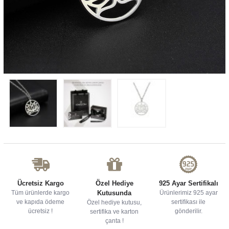
Ücretsiz Kargo
Özel Hediye
925 Ayar Sertifikalı
Tüm ürünlerde kargo
Kutusunda
Ürünlerimiz 925 ayar
ve kapıda ödeme
sertifikası ile
Özel hediye kutusu,
ücretsiz !
gönderilir.
sertifika ve karton
çanta !