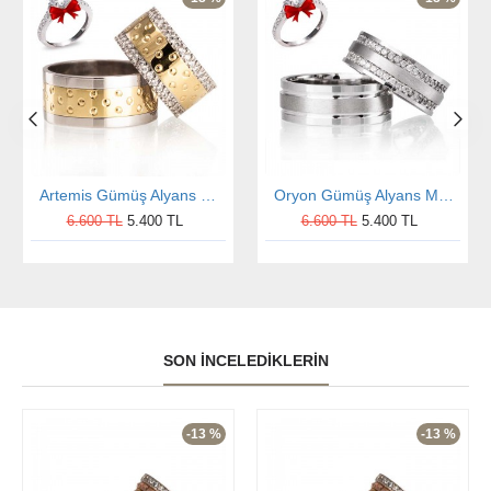
Artemis Gümüş Alyans Modeli Altın Kaplama Alyans Çifti
Oryon Gümüş Alyans Modeli Taşlı Alyans Çifti
6.600 TL
5.400 TL
6.600 TL
5.400 TL
SON İNCELEDIKLERIN
-13 %
-13 %