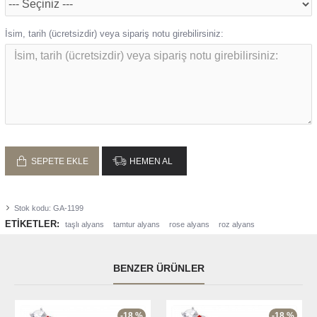
İsim, tarih (ücretsizdir) veya sipariş notu girebilirsiniz:
SEPETE EKLE
HEMEN AL
Stok kodu:
GA-1199
ETIKETLER:
taşlı alyans
tamtur alyans
rose alyans
roz alyans
BENZER ÜRÜNLER
-18 %
-18 %