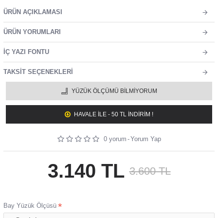
ÜRÜN AÇIKLAMASI
ÜRÜN YORUMLARI
İÇ YAZI FONTU
TAKSIT SEÇENEKLERI
YÜZÜK ÖLÇÜMÜ BILMIYORUM
HAVALE ILE - 50 TL İNDİRİM !
0 yorum
-
Yorum Yap
3.140 TL
3.600 TL
Bay Yüzük Ölçüsü