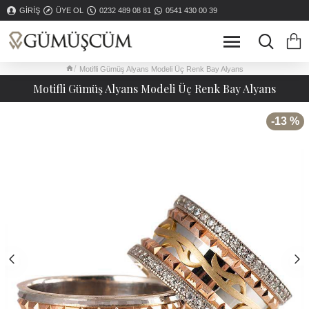
GIRIŞ
ÜYE OL
0232 489 08 81
0541 430 00 39
Motifli Gümüş Alyans Modeli Üç Renk Bay Alyans
Motifli Gümüş Alyans Modeli Üç Renk Bay Alyans
-13 %