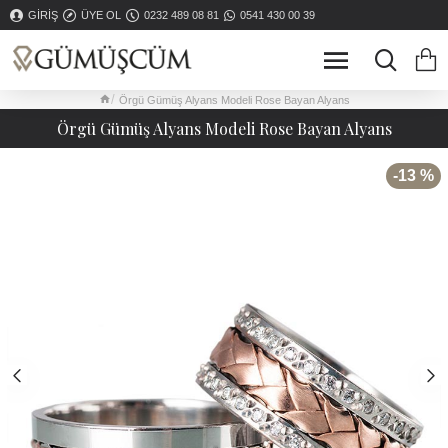
GIRIŞ
ÜYE OL
0232 489 08 81
0541 430 00 39
Örgü Gümüş Alyans Modeli Rose Bayan Alyans
Örgü Gümüş Alyans Modeli Rose Bayan Alyans
-13 %