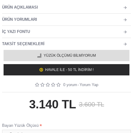
ÜRÜN AÇIKLAMASI
ÜRÜN YORUMLARI
İÇ YAZI FONTU
TAKSIT SEÇENEKLERI
YÜZÜK ÖLÇÜMÜ BILMIYORUM
HAVALE ILE - 50 TL İNDİRİM !
0 yorum
-
Yorum Yap
3.140 TL
3.600 TL
Bayan Yüzük Ölçüsü