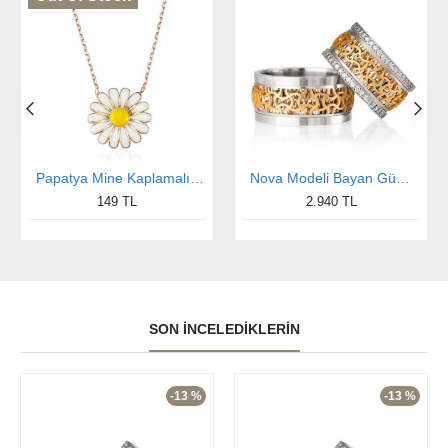
Papatya Mine Kaplamalı Gümüş Kolye
Nova Modeli Bayan Gümüş Alyans
149 TL
2.940 TL
SON İNCELEDIKLERIN
-13 %
-13 %