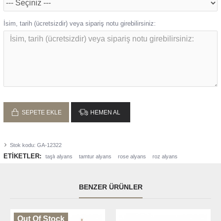
İsim, tarih (ücretsizdir) veya sipariş notu girebilirsiniz:
SEPETE EKLE
HEMEN AL
Stok kodu:
GA-12322
ETIKETLER:
taşlı alyans
tamtur alyans
rose alyans
roz alyans
BENZER ÜRÜNLER
Out Of Stock