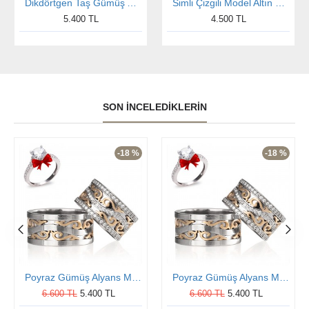
Dikdörtgen Taş Gümüş Alyans Modeli Nişan Yüzüğü
Simli Çizgili Model Altın Kaplama Gümüş Alyans Çifti
5.400 TL
4.500 TL
SON İNCELEDIKLERIN
-18 %
-18 %
Poyraz Gümüş Alyans Modeli Taşlı Alyans Çifti
Poyraz Gümüş Alyans Modeli Taşlı Alyans Çifti
6.600 TL
5.400 TL
6.600 TL
5.400 TL