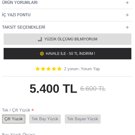
ÜRÜN YORUMLARI
İÇ YAZI FONTU
TAKSIT SEÇENEKLERI
YÜZÜK ÖLÇÜMÜ BILMIYORUM
HAVALE ILE - 50 TL İNDİRİM !
2 yorum
-
Yorum Yap
5.400 TL
6.600 TL
Tek / Çift Yüzük
Çift Yüzük
Tek Bay Yüzük
Tek Bayan Yüzük
Bay Yüzük Ölçüsü