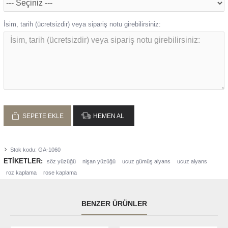
İsim, tarih (ücretsizdir) veya sipariş notu girebilirsiniz:
SEPETE EKLE
HEMEN AL
Stok kodu:
GA-1060
ETIKETLER:
söz yüzüğü
nişan yüzüğü
ucuz gümüş alyans
ucuz alyans
roz kaplama
rose kaplama
BENZER ÜRÜNLER