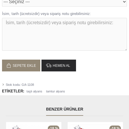
İsim, tarih (ücretsizdir) veya sipariş notu girebilirsiniz:
SEPETE EKLE
HEMEN AL
Stok kodu:
GA-1108
ETIKETLER:
taşlı alyans
tamtur alyans
BENZER ÜRÜNLER
-18 %
-18 %