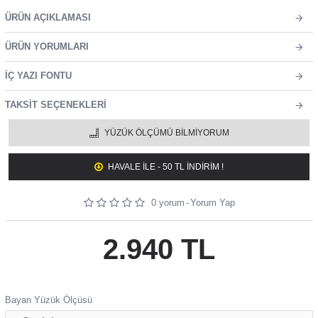
ÜRÜN AÇIKLAMASI
ÜRÜN YORUMLARI
İÇ YAZI FONTU
TAKSIT SEÇENEKLERI
YÜZÜK ÖLÇÜMÜ BILMIYORUM
HAVALE ILE - 50 TL İNDİRİM !
0 yorum
-
Yorum Yap
2.940 TL
Bayan Yüzük Ölçüsü