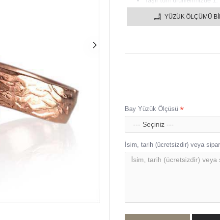
Taşlı tüm ürünlerimizde 1. 
Gümüş alyansınızı istediğin
YÜZÜK ÖLÇÜMÜ B
1 YIL GARANTİLİDİR.
Bütün gümüş alyanslar en g
Ürünlerimiz el işçiliği ile
Bay Yüzük Ölçüsü
İsim, tarih (ücretsizdir) veya sipari