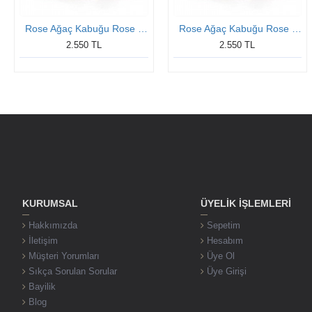
Rose Ağaç Kabuğu Rose Bay Gümüş Söz Yüzükleri
Rose Ağaç Kabuğu Rose Bay Gümüş Söz Yüzükleri
2.550 TL
2.550 TL
KURUMSAL
ÜYELIK İŞLEMLERI
Hakkımızda
Sepetim
İletişim
Hesabım
Müşteri Yorumları
Üye Ol
Sıkça Sorulan Sorular
Üye Girişi
Bayilik
Blog