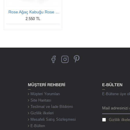
Rose Ağaç Kabuğu Rose Bay Gümüş Söz Yüzükleri
2.550 TL
MÜŞTERI REHBERI
E-BÜLTEN
Müşteri Yorumları
E-Bültene üye ol,
Site Haritası
Teslimat ve İade Bildirimi
Gizlilik ilkeleri
Mesafeli Satış Sözleşmesi
Gizlilik ilkele
E-Bülten