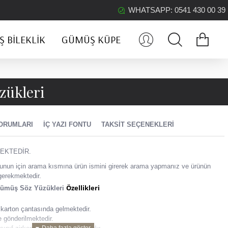
WHATSAPP: 0541 430 00 39
 BILEKLIK
GÜMÜŞ KÜPE
zükleri
ORUMLARI
İÇ YAZI FONTU
TAKSIT SEÇENEKLERI
EKTEDİR.
z, bunun için arama kısmına ürün ismini girerek arama yapmanız ve ürünün
gerekmektedir.
Özellikleri
Gümüş Söz Yüzükleri
karton çantasında gelmektedir.
le gönderilmektedir.