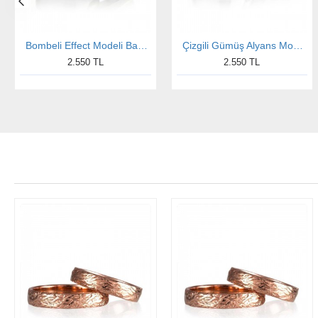
Bombeli Effect Modeli Bayan Gümüş Alyans Nişan Yüzüğü
Çizgili Gümüş Alyans Modeli Bombeli Bay Nişan ve Söz Yüzüğü
2.550 TL
2.550 TL