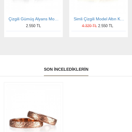
Çizgili Gümüş Alyans Modeli Bombeli Bayan Nişan ve Söz Yüzüğü
Simli Çizgili Model Altın Kaplama Bay Gümüş Alyans
2.550 TL
4.320 TL
2.550 TL
SON İNCELEDIKLERIN