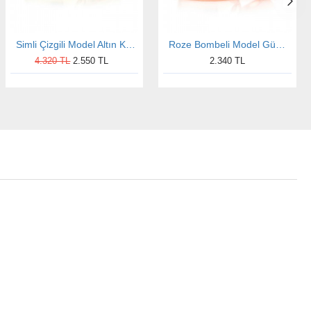
Simli Çizgili Model Altın Kaplama Bayan Gümüş Alyans
Roze Bombeli Model Gümüş Alyans Bay Nişan ve Söz Yüzükleri
4.320 TL
2.550 TL
2.340 TL