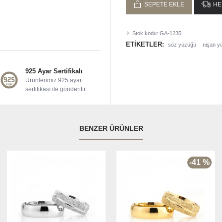
SEPETE EKLE
HE
Stok kodu:
GA-1235
ETIKETLER:
söz yüzüğü
nişan y
925 Ayar Sertifikalı
Ürünlerimiz 925 ayar
sertifikası ile gönderilir.
BENZER ÜRÜNLER
-41 %