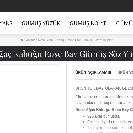
YANS
GÜMÜŞ YÜZÜK
GÜMÜŞ KOLYE
GÜMÜŞ
Arama
Rose Ağaç Kabuğu Rose Bay Gümüş Söz Yüzükleri
ğaç Kabuğu Rose Bay Gümüş Söz Yü
ÜRÜN AÇIKLAMASI
ÜRÜN Y
ÜRÜN TEK BAY OLARAK GELM
Çift olarak da satın alabilirsini
bayan olanınıda sepete atmanız 
Rose Ağaç Kabuğu Rose Bay 
925 ayar gümüştür.
Özel hediye kutusunda ve 
925 ayar ürün sertifikası i