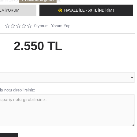
sınıf zirkon taşlar kullanılmaktadır.
iz renkte sipariş verebilirsiniz(gümüş, altın, rose).
ILMIYORUM
HAVALE ILE - 50 TL İNDİRİM !
eç 2 iş gününde kargoya verilir.
 ustalarımız tarafından bünyemizde bulunan 2 adet atölyede hazırlanmaktadır.
0 yorum
-
Yorum Yap
2.550 TL
ş notu girebilirsiniz: