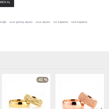
MEN AL
üzüğü
ucuz gümüş alyans
ucuz alyans
roz kaplama
rose kaplama
-41 %