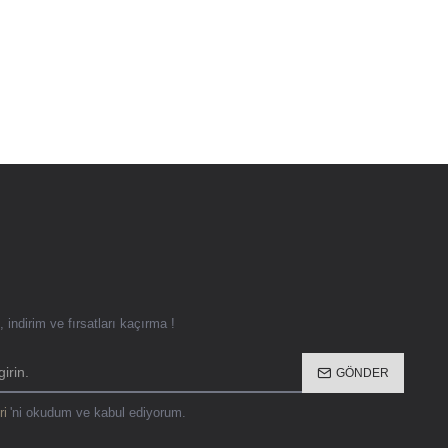
 indirim ve fırsatları kaçırma !
GÖNDER
ri
'ni okudum ve kabul ediyorum.