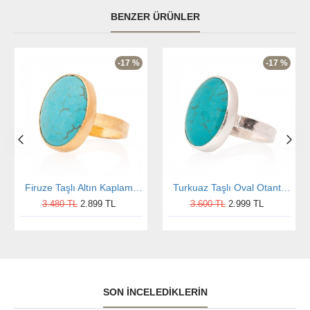
BENZER ÜRÜNLER
-17 %
-17 %
Firuze Taşlı Altın Kaplama Oval Otantik Kadın Gümüş Yüzük
Turkuaz Taşlı Oval Otantik Kadın Gümüş Yüzük
3.480 TL
2.899 TL
3.600 TL
2.999 TL
SON İNCELEDIKLERIN