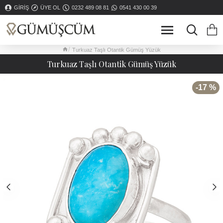
GIRIŞ
ÜYE OL
0232 489 08 81
0541 430 00 39
Turkuaz Taşlı Otantik Gümüş Yüzük
Turkuaz Taşlı Otantik Gümüş Yüzük
-17 %