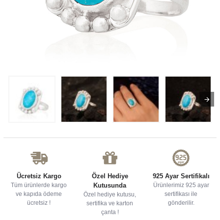
Ücretsiz Kargo
Özel Hediye
925 Ayar Sertifikalı
Tüm ürünlerde kargo
Kutusunda
Ürünlerimiz 925 ayar
ve kapıda ödeme
sertifikası ile
Özel hediye kutusu,
ücretsiz !
gönderilir.
sertifika ve karton
çanta !