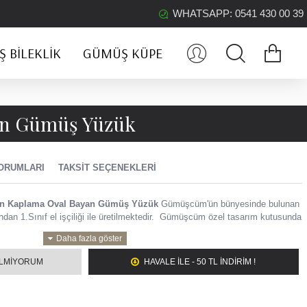
WHATSAPP: 0541 430 00 39
 BILEKLIK
GÜMÜŞ KÜPE
yan Gümüş Yüzük
ORUMLARI
TAKSIT SEÇENEKLERI
ltın Kaplama Oval Bayan Gümüş Yüzük
Gümüşcüm'ün bünyesinde bulunan
dan 1.Sınıf el işçiliği ile üretilmektedir.
Gümüşcüm özel tasarım kutusunda
ltın Kaplama Oval Bayan Gümüş Yüzük
ILMIYORUM
HAVALE ILE - 50 TL İNDİRİM !
 kutu ile gelmektedir.
tür.