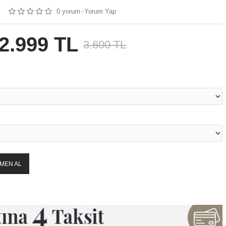
al taşlar kullanılmaktadır.
0 yorum
-
Yorum Yap
tarafından hazırlanmaktadır.
a verilir.
esinde bulunan 2 adet atölyede ustalarımız tarafından hazırlanmaktadır.
2.999 TL
3.600 TL
MEN AL