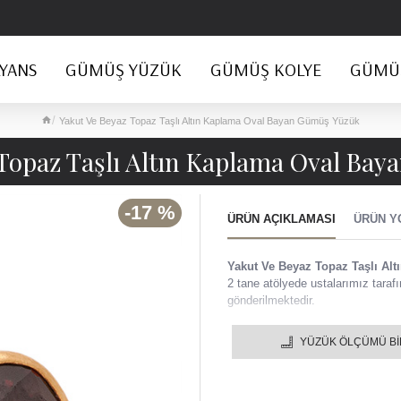
YANS
GÜMÜŞ YÜZÜK
GÜMÜŞ KOLYE
GÜMÜŞ
Yakut Ve Beyaz Topaz Taşlı Altın Kaplama Oval Bayan Gümüş Yüzük
 Topaz Taşlı Altın Kaplama Oval Ba
-17 %
ÜRÜN AÇIKLAMASI
ÜRÜN Y
Yakut Ve Beyaz Topaz Taşlı A
2 tane atölyede ustalarımız tarafın
gönderilmektedir.
Yakut Ve Beyaz Topaz Taşlı A
YÜZÜK ÖLÇÜMÜ B
925 ayar gümüş yüzük, özel
Ürünümüz 925 ayar gümüş