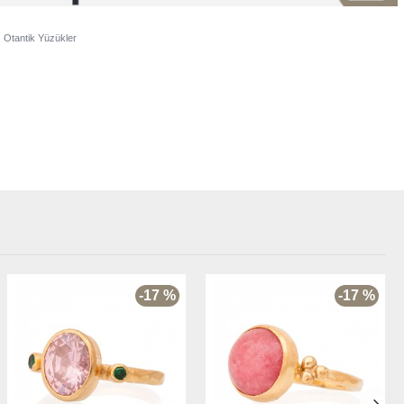
Otantik Yüzükler
-17 %
-17 %