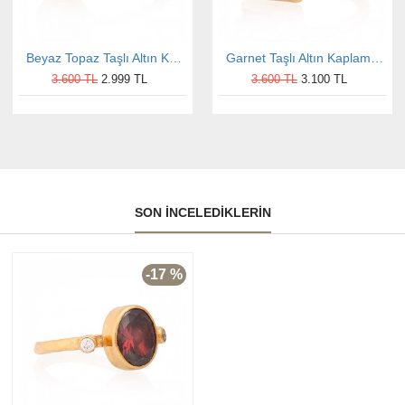
Beyaz Topaz Taşlı Altın Kaplama Burgu Oval Otantik Kadın Gümüş Yüzük
Garnet Taşlı Altın Kaplama Oval Otantik Kadın Gümüş Yüzük
3.600 TL
2.999 TL
3.600 TL
3.100 TL
SON İNCELEDIKLERIN
-17 %