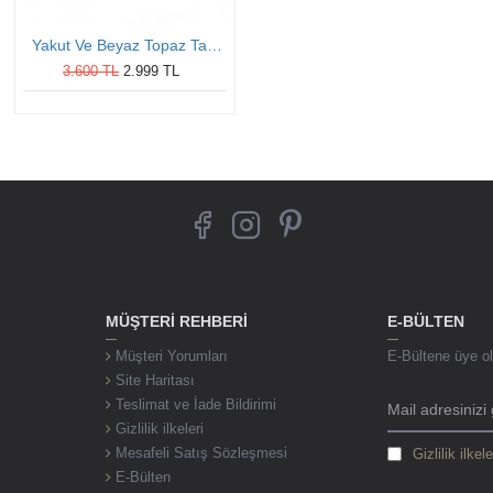
Yakut Ve Beyaz Topaz Taşlı Altın Kaplama Oval Bayan Gümüş Yüzük
3.600 TL
2.999 TL
MÜŞTERI REHBERI
E-BÜLTEN
Müşteri Yorumları
E-Bültene üye ol,
Site Haritası
Teslimat ve İade Bildirimi
Gizlilik ilkeleri
Mesafeli Satış Sözleşmesi
Gizlilik ilkele
E-Bülten