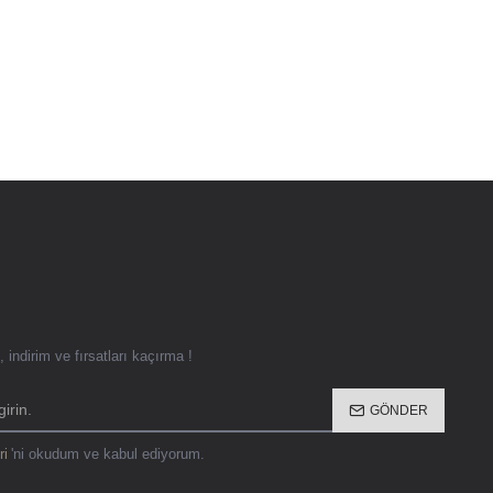
 indirim ve fırsatları kaçırma !
GÖNDER
ri
'ni okudum ve kabul ediyorum.