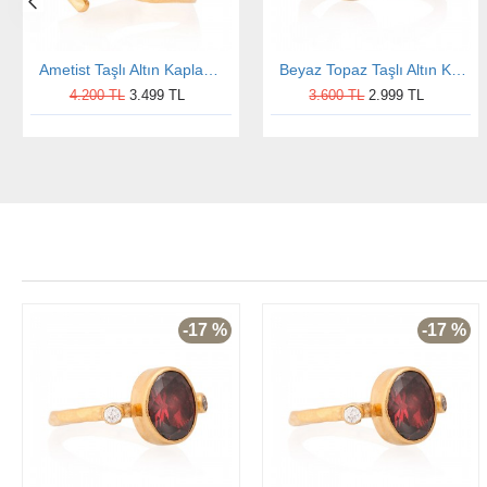
Ametist Taşlı Altın Kaplama Otantik Kadın Gümüş Yüzük
Beyaz Topaz Taşlı Altın Kaplama Oval Otantik Kadın Gümüş Yüzük
4.200 TL
3.499 TL
3.600 TL
2.999 TL
-17 %
-17 %