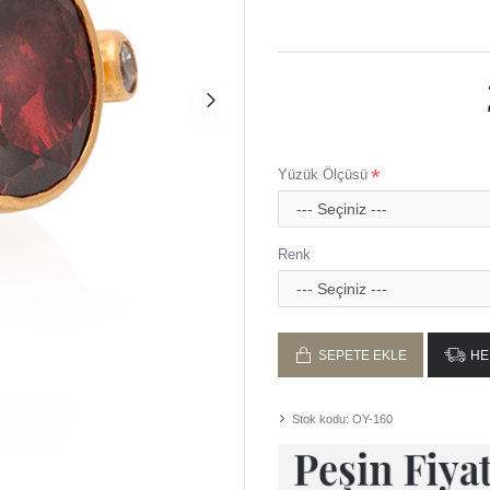
Taşlı tüm ürünlerimizde doğ
El işçiliği ile ustalarımız 
En geç 2 iş gününde kargoy
Ürünlerimiz Gümüşcüm büny
Yüzük Ölçüsü
Renk
SEPETE EKLE
HE
Stok kodu:
OY-160