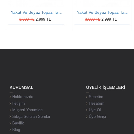
Yakut Ve Beyaz Topaz Taşlı Altın Kaplama Oval Bayan Gümüş Yüzük
Yakut Ve Beyaz Topaz Taşlı Altın Kaplama Oval Bayan Gümüş Yüzük
3.600 TL
2.999 TL
3.600 TL
2.999 TL
KURUMSAL
ÜYELIK İŞLEMLERI
Hakkımızda
Sepetim
İletişim
Hesabım
Müşteri Yorumları
Üye Ol
Sıkça Sorulan Sorular
Üye Girişi
Bayilik
Blog