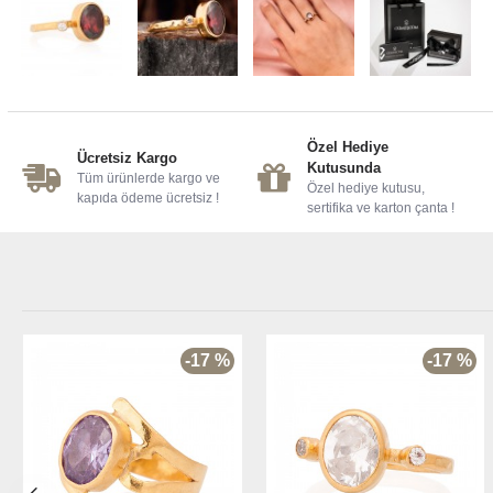
Özel Hediye
Ücretsiz Kargo
Kutusunda
Tüm ürünlerde kargo ve
Özel hediye kutusu,
kapıda ödeme ücretsiz !
sertifika ve karton çanta !
-17 %
-17 %