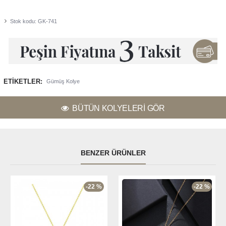
Stok kodu:
GK-741
ETIKETLER:
Gümüş Kolye
BÜTÜN KOLYELERI GÖR
BENZER ÜRÜNLER
-22 %
-22 %