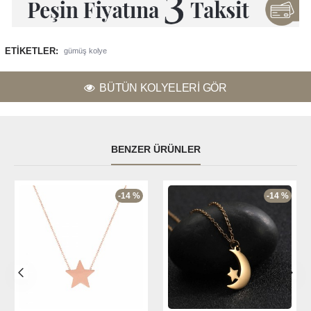
ETIKETLER:
gümüş kolye
BÜTÜN KOLYELERI GÖR
BENZER ÜRÜNLER
-14 %
-14 %