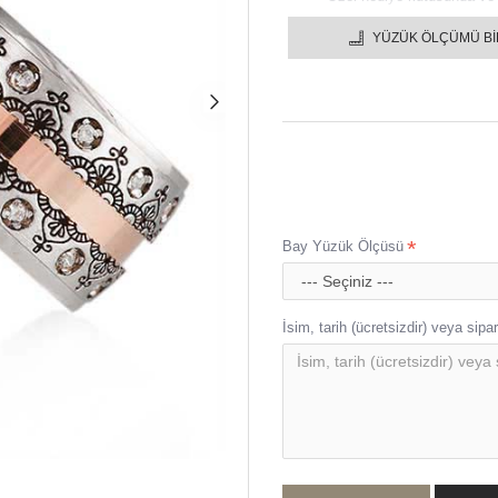
925 ayar ürün sertifikası i
Taşlı tüm ürünlerimizde 1. 
YÜZÜK ÖLÇÜMÜ B
Gümüş alyansınızı istediğin
1 YIL GARANTİLİDİR.
Gümüş alyanslar içine yazı
Bütün gümüş alyanslar en g
Ürünlerimiz el işçiliği ile
Bay Yüzük Ölçüsü
İsim, tarih (ücretsizdir) veya sipari