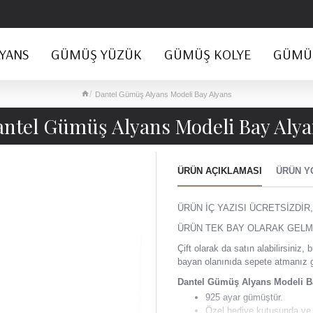
YANS
GÜMÜŞ YÜZÜK
GÜMÜŞ KOLYE
GÜMÜŞ
Dantel Gümüş Alyans Modeli Bay Alyans
ntel Gümüş Alyans Modeli Bay Aly
ÜRÜN AÇIKLAMASI
ÜRÜN Y
ÜRÜN İÇ YAZISI ÜCRETSİZDİR,
ÜRÜN TEK BAY OLARAK GELM
Çift olarak da satın alabilirsini
bayan olanınıda sepete atmanız 
Dantel Gümüş Alyans Modeli 
925 ayar gümüştür.
Özel hediye kutusunda ve 