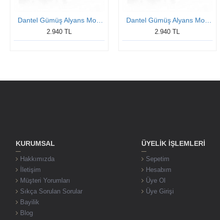
Dantel Gümüş Alyans Modeli Bay Alyans
Dantel Gümüş Alyans Modeli Bay Alyans
2.940 TL
2.940 TL
KURUMSAL
ÜYELIK İŞLEMLERI
Hakkımızda
Sepetim
İletişim
Hesabım
Müşteri Yorumları
Üye Ol
Sıkça Sorulan Sorular
Üye Girişi
Bayilik
Blog