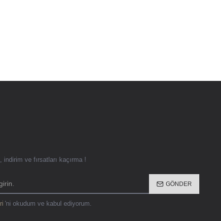
 indirim ve fırsatları kaçırma !
GÖNDER
ri
'ni okudum ve kabul ediyorum.