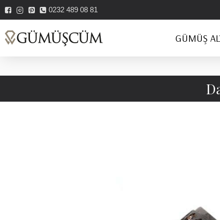
0232 489 08 81
GÜMÜŞ AL
Da