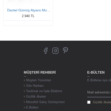
Dantel Gümüş Alyans Modeli Bay Alyans
2.940 TL
MÜŞTERI REHBERI
E-BÜLTEN
Müşteri Yorumları
E-Bültene üye ol,
Site Haritası
Teslimat ve İade Bildirimi
Gizlilik ilkeleri
Mesafeli Satış Sözleşmesi
Gizlilik ilkele
E-Bülten