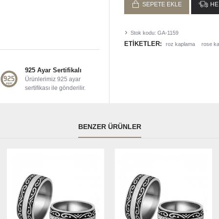
SEPETE EKLE
HE
Stok kodu:
GA-1159
ETIKETLER:
roz kaplama
rose k
925 Ayar Sertifikalı
Ürünlerimiz 925 ayar
sertifikası ile gönderilir.
BENZER ÜRÜNLER