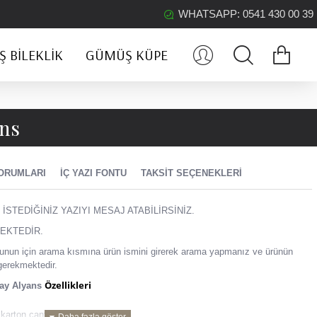
WHATSAPP: 0541 430 00 39
 BILEKLIK
GÜMÜŞ KÜPE
ans
ORUMLARI
İÇ YAZI FONTU
TAKSIT SEÇENEKLERI
 İSTEDİĞİNİZ YAZIYI MESAJ ATABİLİRSİNİZ.
EKTEDİR.
z, bunun için arama kısmına ürün ismini girerek arama yapmanız ve ürünün
gerekmektedir.
Özellikleri
Bay Alyans
karton çantasında gelmektedir.