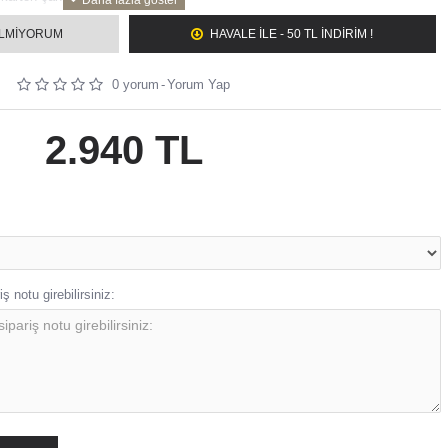
le gönderilmektedir.
sınıf zirkon taşlar kullanılmaktadır.
ILMIYORUM
HAVALE ILE - 50 TL İNDİRİM !
iz renkte sipariş verebilirsiniz(gümüş, altın, rose).
0 yorum
-
Yorum Yap
lmasını istediğiniz yazı varsa, not kısmına bay, bayan olarak ayrı yazınız.
eç 2 iş gününde kargoya verilir.
 ustalarımız tarafından bünyemizde bulunan 2 adet atölyede hazırlanmaktadır.
2.940 TL
ş notu girebilirsiniz: