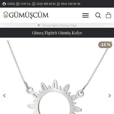
GIRIŞ
ÜYE OL
0232 489 08 81
0541 430 00 39
Güneş Figürü Gümüş Kolye
Güneş Figürü Gümüş Kolye
-14 %