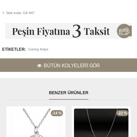
Stok kodu:
GK-847
ETIKETLER:
Gümüş Kolye
BÜTÜN KOLYELERI GÖR
BENZER ÜRÜNLER
-14 %
-22 %