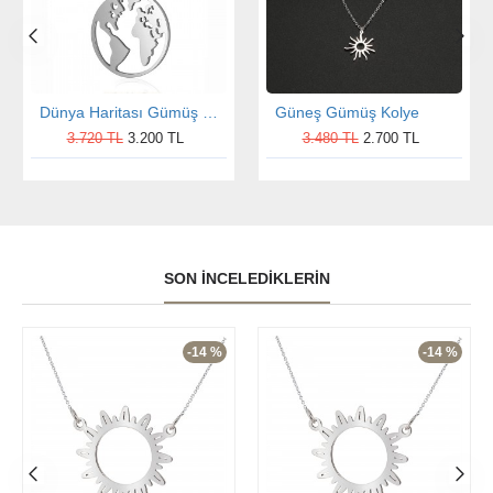
Dünya Haritası Gümüş Kolye
Güneş Gümüş Kolye
3.720 TL
3.200 TL
3.480 TL
2.700 TL
SON İNCELEDIKLERIN
-14 %
-14 %