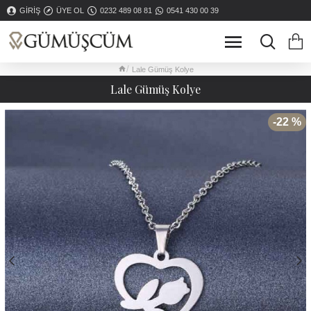
GIRIŞ
ÜYE OL
0232 489 08 81
0541 430 00 39
Lale Gümüş Kolye
Lale Gümüş Kolye
-22 %