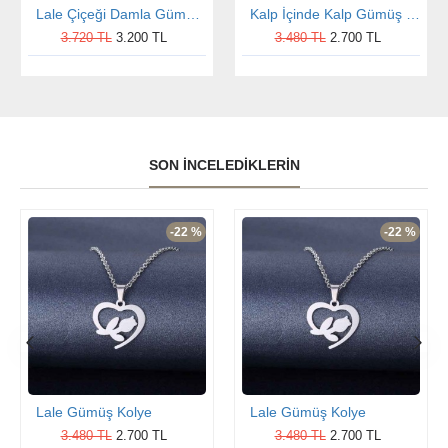
Lale Çiçeği Damla Gümüş Kolye
Kalp İçinde Kalp Gümüş Kolye
3.720 TL
3.200 TL
3.480 TL
2.700 TL
SON İNCELEDIKLERIN
-22 %
-22 %
Lale Gümüş Kolye
Lale Gümüş Kolye
3.480 TL
2.700 TL
3.480 TL
2.700 TL