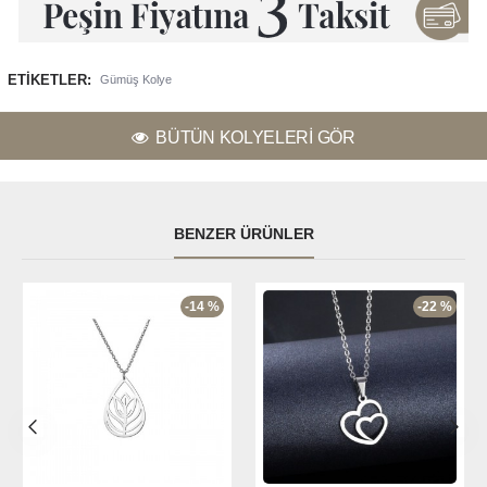
ETIKETLER:
Gümüş Kolye
BÜTÜN KOLYELERI GÖR
BENZER ÜRÜNLER
-14 %
-22 %