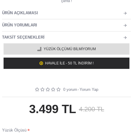
çanta !
ÜRÜN AÇIKLAMASI
ÜRÜN YORUMLARI
TAKSIT SEÇENEKLERI
YÜZÜK ÖLÇÜMÜ BILMIYORUM
HAVALE ILE - 50 TL İNDİRİM !
0 yorum
-
Yorum Yap
3.499 TL
4.200 TL
Yüzük Ölçüsü