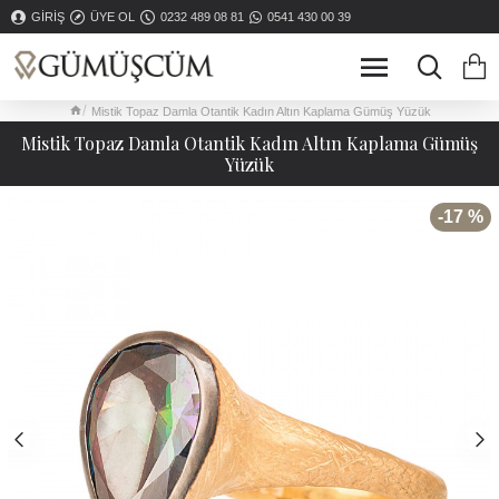
GIRIŞ
ÜYE OL
0232 489 08 81
0541 430 00 39
Mistik Topaz Damla Otantik Kadın Altın Kaplama Gümüş Yüzük
Mistik Topaz Damla Otantik Kadın Altın Kaplama Gümüş
Yüzük
-17 %