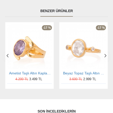
BENZER ÜRÜNLER
-17 %
-17 %
Ametist Taşlı Altın Kaplama Otantik Kadın Gümüş Yüzük
Beyaz Topaz Taşlı Altın Kaplama Oval Otantik Kadın Gümüş Yüzük
4.200 TL
3.499 TL
3.600 TL
2.999 TL
SON İNCELEDIKLERIN