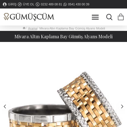
GIRIŞ
ÜYE OL
0232 489 08 81
0541 430 00 39
Arama
Mivara Altın Kaplama Bay Gümüş Alyans Modeli
Mivara Altın Kaplama Bay Gümüş Alyans Modeli