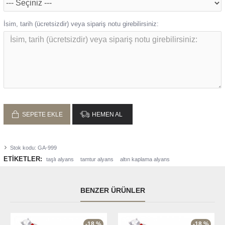
İsim, tarih (ücretsizdir) veya sipariş notu girebilirsiniz:
SEPETE EKLE
HEMEN AL
Stok kodu:
GA-999
ETIKETLER:
taşlı alyans
tamtur alyans
altın kaplama alyans
BENZER ÜRÜNLER
-18 %
-18 %