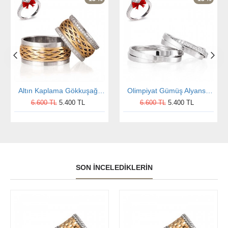
Altın Kaplama Gökkuşağı Gümüş Alyans Modeli Alyans Çifti
Olimpiyat Gümüş Alyans Modeli Taşlı Alyans Çifti
6.600 TL
5.400 TL
6.600 TL
5.400 TL
SON İNCELEDIKLERIN