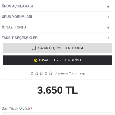
ÜRÜN AÇIKLAMASI
ÜRÜN YORUMLARI
İÇ YAZI FONTU
TAKSIT SEÇENEKLERI
YÜZÜK ÖLÇÜMÜ BILMIYORUM
HAVALE ILE - 50 TL İNDİRİM !
0 yorum
-
Yorum Yap
3.650 TL
Bay Yüzük Ölçüsü