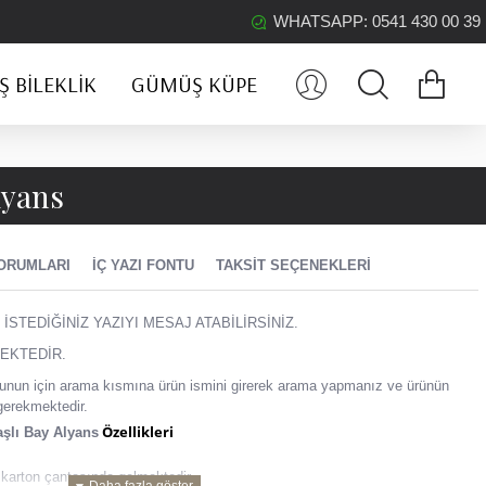
WHATSAPP: 0541 430 00 39
 BILEKLIK
GÜMÜŞ KÜPE
lyans
ORUMLARI
İÇ YAZI FONTU
TAKSIT SEÇENEKLERI
 İSTEDİĞİNİZ YAZIYI MESAJ ATABİLİRSİNİZ.
EKTEDİR.
z, bunun için arama kısmına ürün ismini girerek arama yapmanız ve ürünün
gerekmektedir.
Özellikleri
şlı Bay Alyans
karton çantasında gelmektedir.