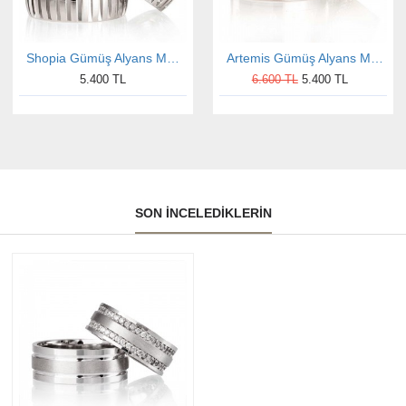
Shopia Gümüş Alyans Modeli Taşlı Alyans Çifti
Artemis Gümüş Alyans Modeli Altın Kaplama Alyans Çifti
5.400 TL
6.600 TL
5.400 TL
SON İNCELEDIKLERIN