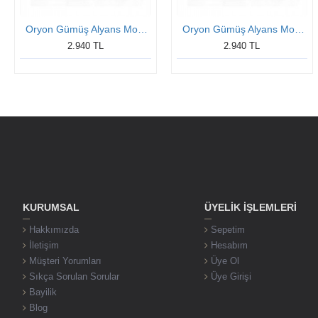
Oryon Gümüş Alyans Modeli Taşlı Bay Alyans
Oryon Gümüş Alyans Modeli Taşlı Bay Alyans
2.940 TL
2.940 TL
KURUMSAL
ÜYELIK İŞLEMLERI
Hakkımızda
Sepetim
İletişim
Hesabım
Müşteri Yorumları
Üye Ol
Sıkça Sorulan Sorular
Üye Girişi
Bayilik
Blog