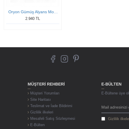
Oryon Gümüş Alyans Modeli Taşlı Bay Alyans
2.940 TL
MÜŞTERI REHBERI
E-BÜLTEN
Müşteri Yorumları
E-Bültene üye ol,
Site Haritası
Teslimat ve İade Bildirimi
Gizlilik ilkeleri
Mesafeli Satış Sözleşmesi
Gizlilik ilkele
E-Bülten