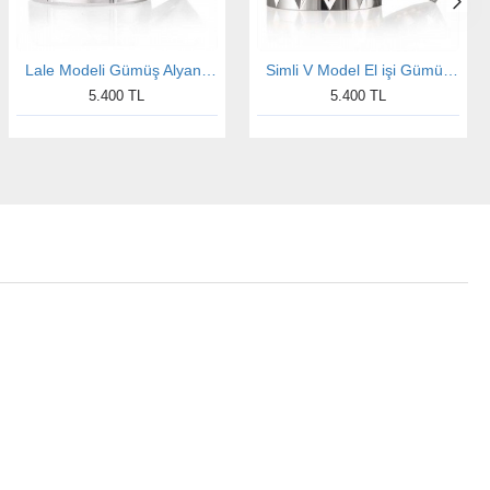
Lale Modeli Gümüş Alyans Çifti
Simli V Model El işi Gümüş Alyans Çifti
5.400 TL
5.400 TL