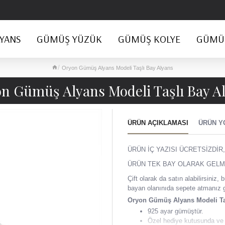
YANS
GÜMÜŞ YÜZÜK
GÜMÜŞ KOLYE
GÜMÜŞ
Oryon Gümüş Alyans Modeli Taşlı Bay Alyans
n Gümüş Alyans Modeli Taşlı Bay A
ÜRÜN AÇIKLAMASI
ÜRÜN Y
ÜRÜN İÇ YAZISI ÜCRETSİZDİR,
ÜRÜN TEK BAY OLARAK GELM
Çift olarak da satın alabilirsini
bayan olanınıda sepete atmanız 
Oryon Gümüş Alyans Modeli Ta
925 ayar gümüştür.
Özel hediye kutusunda ve 