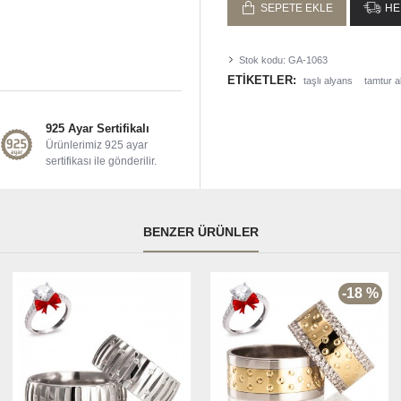
SEPETE EKLE
HE
Stok kodu:
GA-1063
ETIKETLER:
taşlı alyans
tamtur a
925 Ayar Sertifikalı
Ürünlerimiz 925 ayar
sertifikası ile gönderilir.
BENZER ÜRÜNLER
-18 %