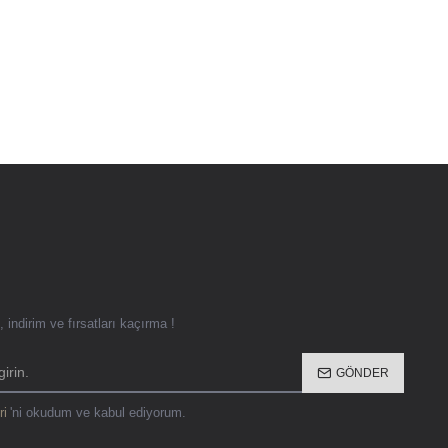
 indirim ve fırsatları kaçırma !
GÖNDER
ri
'ni okudum ve kabul ediyorum.