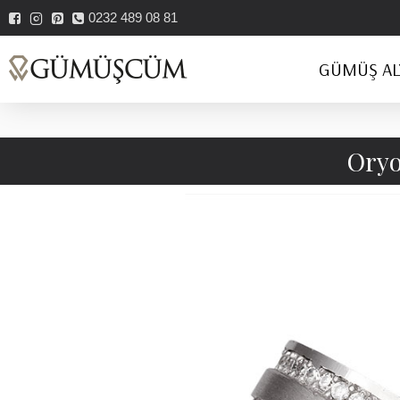
0232 489 08 81
GÜMÜŞ AL
Oryo