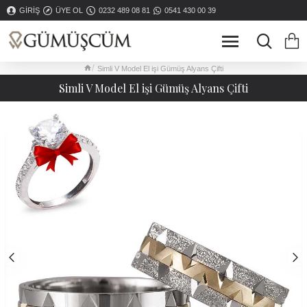
GIRIŞ
ÜYE OL
0232 489 08 81
0541 430 00 39
Simli V Model El işi Gümüş Alyans Çifti
Simli V Model El işi Gümüş Alyans Çifti