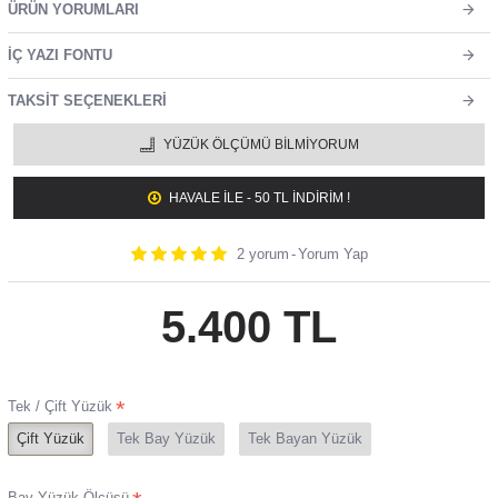
ÜRÜN YORUMLARI
İÇ YAZI FONTU
TAKSIT SEÇENEKLERI
YÜZÜK ÖLÇÜMÜ BILMIYORUM
HAVALE ILE - 50 TL İNDİRİM !
2 yorum
-
Yorum Yap
5.400 TL
Tek / Çift Yüzük
Çift Yüzük
Tek Bay Yüzük
Tek Bayan Yüzük
Bay Yüzük Ölçüsü