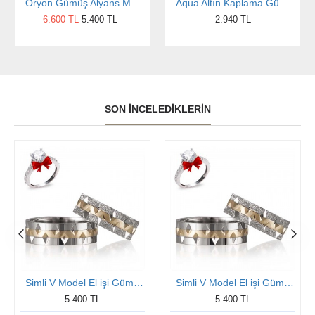
Oryon Gümüş Alyans Modeli Taşlı Alyans Çifti
Aqua Altın Kaplama Gümüş Alyans Modeli Bay Alyans
6.600 TL
5.400 TL
2.940 TL
SON İNCELEDIKLERIN
Simli V Model El işi Gümüş Alyans Çifti
Simli V Model El işi Gümüş Alyans Çifti
5.400 TL
5.400 TL