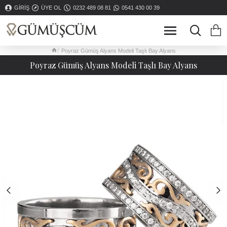
GIRIŞ
ÜYE OL
0232 489 08 81
0541 430 00 39
Poyraz Gümüş Alyans Modeli Taşlı Bay Alyans
Poyraz Gümüş Alyans Modeli Taşlı Bay Alyans