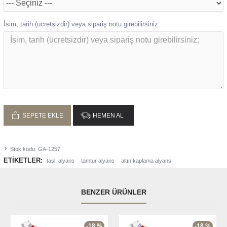
İsim, tarih (ücretsizdir) veya sipariş notu girebilirsiniz:
SEPETE EKLE
HEMEN AL
Stok kodu:
GA-1257
ETIKETLER:
taşlı alyans
tamtur alyans
altın kaplama alyans
BENZER ÜRÜNLER
-18 %
-18 %