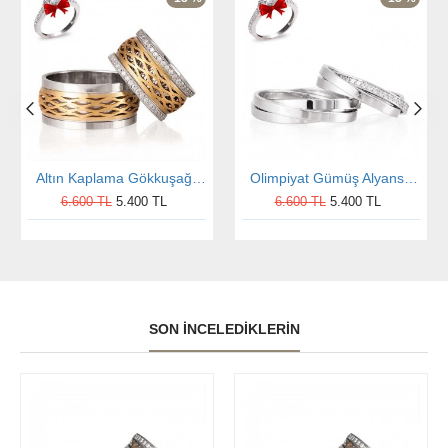
Altın Kaplama Gökkuşağı Gümüş Alyans Modeli Alyans Çifti
Olimpiyat Gümüş Alyans Modeli Taşlı Alyans Çifti
6.600 TL
5.400 TL
6.600 TL
5.400 TL
SON İNCELEDIKLERIN