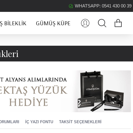
WHATSAPP: 0541 430 00 39
 BILEKLIK
GÜMÜŞ KÜPE
kleri
ORUMLARI
İÇ YAZI FONTU
TAKSIT SEÇENEKLERI