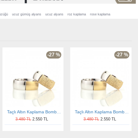
üzüğü
ucuz gümüş alyans
ucuz alyans
roz kaplama
rose kaplama
-27 %
-27 %
Taçlı Altın Kaplama Bombeli Bay Gümüş Alyans
Taçlı Altın Kaplama Bombeli Bayan Gümüş Alyans
3.480 TL
2.550 TL
3.480 TL
2.550 TL