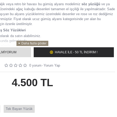
ljik veya retro bir havası bu gümüş alyans modelimiz
söz yüzüğü
ve ya
. Üzerindeki ağaç kabuğu desenleri tamamen el işçiliği ile yapılmaktadır. Sade
aşıyan bu alyans yüzüklerimiz üzerindeki desenler ve rose ve roz dediğimiz
ünmüştür. Fiyat olarak ucuz gümüş alyans kategorisinde yer alan bu
çin özenle üretilmiştir.
 Söz Yüzükleri
arak da satın alabilirsiniz.
sunda gelmektedir.
 gümüş alyanstır.
sınıf zirkon taşlar kullanılmaktadır.
ILMIYORUM
HAVALE ILE - 50 TL İNDİRİM !
iz renkte sipariş verebilirsiniz(gümüş, altın, rose).
0 yorum
-
Yorum Yap
lmasını istediğiniz yazı varsa, not kısmına bay, bayan olarak ayrı yazınız.
eç 2 iş gününde kargoya verilir.
 ustalarımız tarafından bünyemizde bulunan 2 adet atölyede hazırlanmaktadır.
4.500 TL
a başka bir sorun ile karşılaşırsanız lütfen müşteri temsilcimiz ile irtibata
Tek Bayan Yüzük