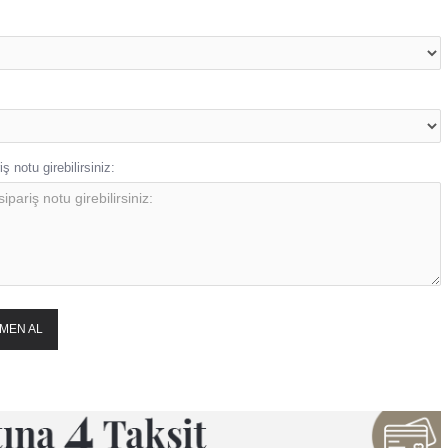
ş notu girebilirsiniz:
MEN AL