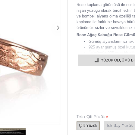
Rose kaplama görüntüsü ile nosta
nişan yüzüğü olarak tercih edilir
ve bombeli alyans olma özelliği t
kaplama ile farklı bir havaya bür
ürünümüz sizler ve sevdikleriniz i
Rose Ağaç Kabuğu Rose Gümüş
Gümüş alyanslarımızı tek ol
925 ayar gümüş özel kutu
Ürünümüz 925 ayar bir çift
Taşlı tüm ürünlerimizde 1. 
YÜZÜK ÖLÇÜMÜ B
Gümüş alyansınızı istediğin
1 YIL GARANTİLİDİR.
Gümüş alyanslar içine yazı
Bütün gümüş alyanslar en g
Ürünlerimiz el işçiliği ile
Yüzük ölçüsü konusunda vey
geçebilirsiniz.
Tek / Çift Yüzük
Çift Yüzük
Tek Bay Yüzük