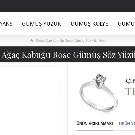
YANS
GÜMÜŞ YÜZÜK
GÜMÜŞ KOLYE
GÜMÜŞ
Rose Ağaç Kabuğu Rose Gümüş Söz Yüzükleri
 Ağaç Kabuğu Rose Gümüş Söz Yüzü
ÜRÜN AÇIKLAMASI
ÜRÜN Y