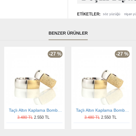
ETIKETLER:
söz yüzüğü
nişan y
BENZER ÜRÜNLER
-27 %
-27 %
Taçlı Altın Kaplama Bombeli Bay Gümüş Alyans
Taçlı Altın Kaplama Bombeli Bayan Gümüş Alyans
3.480 TL
2.550 TL
3.480 TL
2.550 TL