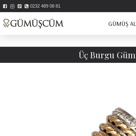
0232 489 08 81
GÜMÜŞ AL
Üç Burgu Gümü