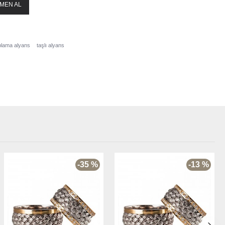
MEN AL
aplama alyans
taşlı alyans
-35 %
-13 %