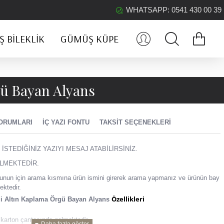
WHATSAPP: 0541 430 00 39
 BILEKLIK
GÜMÜŞ KÜPE
ü Bayan Alyans
ORUMLARI
İÇ YAZI FONTU
TAKSIT SEÇENEKLERI
 İSTEDİĞİNİZ YAZIYI MESAJ ATABİLİRSİNİZ.
LMEKTEDİR.
z, bunun için arama kısmına ürün ismini girerek arama yapmanız ve ürünün bay
ektedir.
Özellikleri
i Altın Kaplama Örgü Bayan Alyans
karton çantasında gelmektedir.