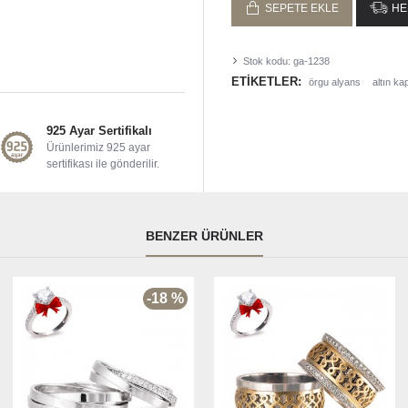
SEPETE EKLE
HE
Stok kodu:
ga-1238
ETIKETLER:
örgu alyans
altın k
925 Ayar Sertifikalı
Ürünlerimiz 925 ayar
sertifikası ile gönderilir.
BENZER ÜRÜNLER
-18 %