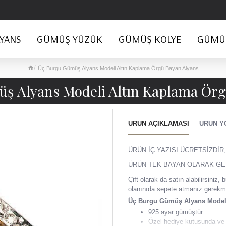
YANS
GÜMÜŞ YÜZÜK
GÜMÜŞ KOLYE
GÜMÜŞ
Üç Burgu Gümüş Alyans Modeli Altın Kaplama Örgü Bayan Alyans
ş Alyans Modeli Altın Kaplama Örg
ÜRÜN AÇIKLAMASI
ÜRÜN Y
ÜRÜN İÇ YAZISI ÜCRETSİZDİR,
ÜRÜN TEK BAYAN OLARAK GE
Çift olarak da satın alabilirsini
olanınıda sepete atmanız gerekm
Üç Burgu Gümüş Alyans Model
925 ayar gümüştür.
Özel hediye kutusunda ve 