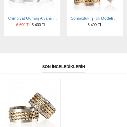
Olimpiyat Gümüş Alyans Modeli Taşlı Alyans Çifti
Sonsuzluk Işıltılı Modeli Gümüş Alyans Çifti
6.600 TL
5.400 TL
5.400 TL
SON İNCELEDIKLERIN