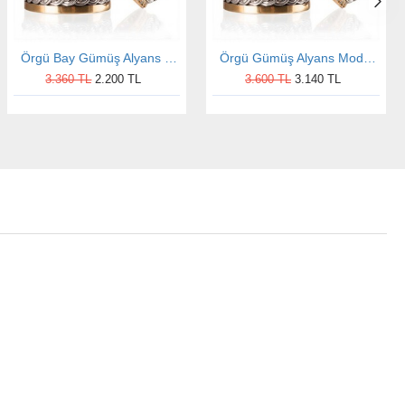
Örgü Bay Gümüş Alyans Modeli Altın Kaplama Alyans
Örgü Gümüş Alyans Modeli Altın Kaplama Bay Alyans
3.360 TL
2.200 TL
3.600 TL
3.140 TL