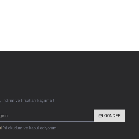
 indirim ve fırsatları kaçırma !
GÖNDER
ri
'ni okudum ve kabul ediyorum.