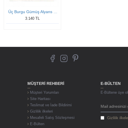
Üç Burgu Gümüş Alyans Modeli Altın Kaplama Örgü Bayan Alyans
3.140 TL
MÜŞTERI REHBERI
E-BÜLTEN
Müşteri Yorumları
E-Bültene üye ol,
Site Haritası
Teslimat ve İade Bildirimi
Gizlilik ilkeleri
Mesafeli Satış Sözleşmesi
Gizlilik ilkele
E-Bülten