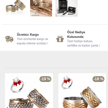
Özel Hediye
Ücretsiz Kargo
Kutusunda
Tüm ürünlerde kargo ve
Özel hediye kutusu,
kapıda ödeme ücretsiz !
sertifika ve karton çanta !
-19 %
-18 %