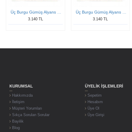
Üç Burgu Gümüş Alyans Modeli Altın Kaplama Örgü Bayan Alyans
Üç Burgu Gümüş Alyans Modeli Altın Kaplama Örgü Bayan Alyans
3.140 TL
3.140 TL
KURUMSAL
ÜYELIK İŞLEMLERI
Hakkımızda
Sepetim
İletişim
Hesabım
Müşteri Yorumları
Üye Ol
Sıkça Sorulan Sorular
Üye Girişi
Bayilik
Blog