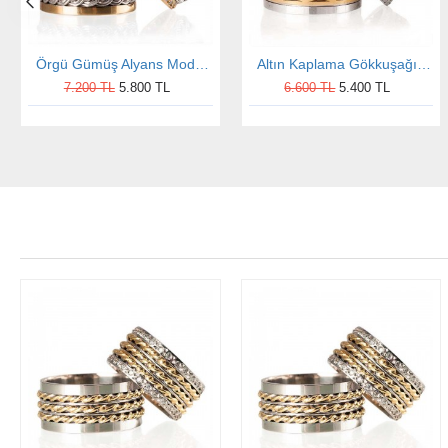
Örgü Gümüş Alyans Modeli Altın Kaplama Alyans Çifti
Altın Kaplama Gökkuşağı Gümüş Alyans Modeli Alyans Çifti
7.200 TL
5.800 TL
6.600 TL
5.400 TL