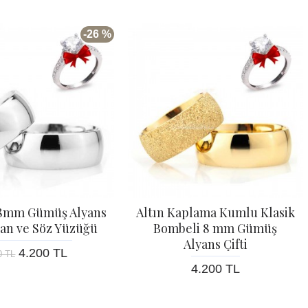
-26 %
8mm Gümüş Alyans
Altın Kaplama Kumlu Klasik
işan ve Söz Yüzüğü
Bombeli 8 mm Gümüş
Alyans Çifti
4.200 TL
0 TL
4.200 TL