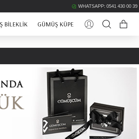
WHATSAPP: 0541 430 00 39
 BILEKLIK
GÜMÜŞ KÜPE