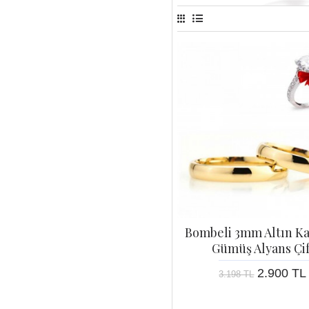
Bombeli 3mm Altın K
Gümüş Alyans Çif
2.900 TL
3.198 TL