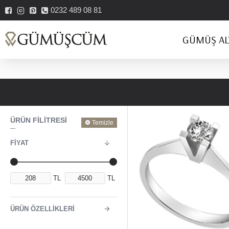
0232 489 08 81
GÜMÜŞ AL
ÜRÜN FILITRESI
Temizle
FIYAT
TL
TL
ÜRÜN ÖZELLIKLERI