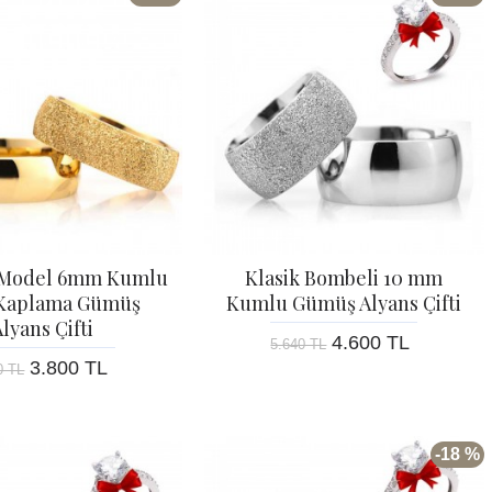
 Model 6mm Kumlu
Klasik Bombeli 10 mm
 Kaplama Gümüş
Kumlu Gümüş Alyans Çifti
lyans Çifti
4.600 TL
5.640 TL
3.800 TL
0 TL
-18 %