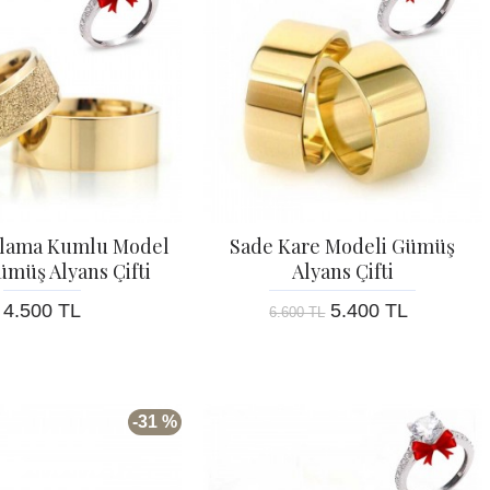
plama Kumlu Model
Sade Kare Modeli Gümüş
müş Alyans Çifti
Alyans Çifti
4.500 TL
5.400 TL
6.600 TL
-31 %