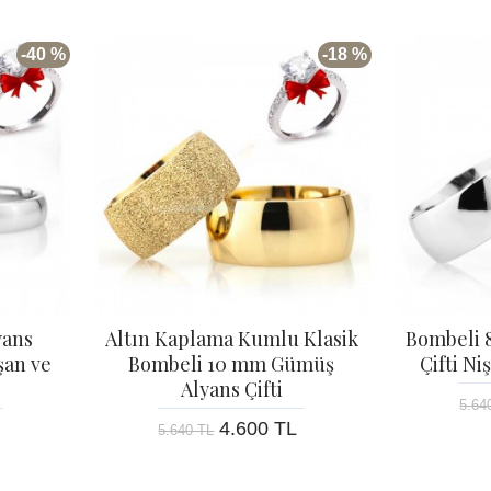
-40 %
-18 %
yans
Altın Kaplama Kumlu Klasik
Bombeli 
şan ve
Bombeli 10 mm Gümüş
Çifti N
Alyans Çifti
5.64
4.600 TL
5.640 TL