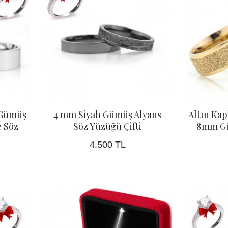
 Gümüş
4 mm Siyah Gümüş Alyans
Altın Ka
e Söz
Söz Yüzüğü Çifti
8mm Gü
4.500 TL