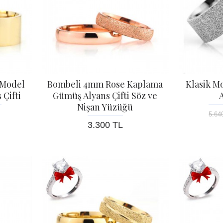
 Model
Bombeli 4mm Rose Kaplama
Klasik 
Çifti
Gümüş Alyans Çifti Söz ve
A
Nişan Yüzüğü
5.64
3.300 TL