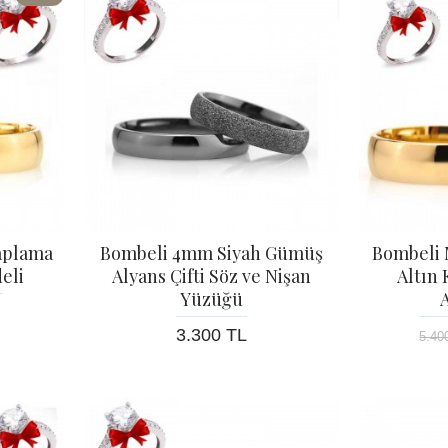
aplama
Bombeli 4mm Siyah Gümüş
Bombeli
eli
Alyans Çifti Söz ve Nişan
Altın
Yüzüğü
A
3.300 TL
5.40