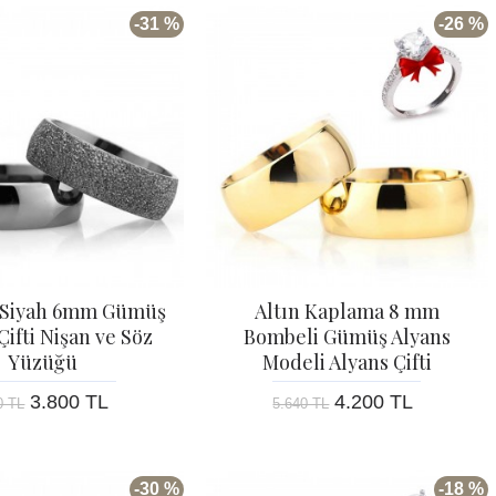
-31 %
-26 %
 Siyah 6mm Gümüş
Altın Kaplama 8 mm
Çifti Nişan ve Söz
Bombeli Gümüş Alyans
Yüzüğü
Modeli Alyans Çifti
3.800 TL
4.200 TL
0 TL
5.640 TL
-30 %
-18 %