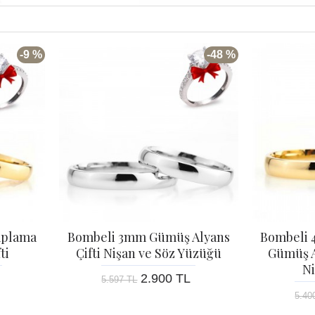
-9 %
-48 %
aplama
Bombeli 3mm Gümüş Alyans
Bombeli 
ti
Çifti Nişan ve Söz Yüzüğü
Gümüş A
N
2.900 TL
5.597 TL
5.40