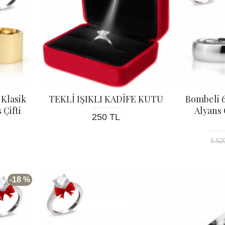
Klasik
TEKLİ IŞIKLI KADİFE KUTU
Bombeli
Çifti
Alyans 
250 TL
5.52
-18 %