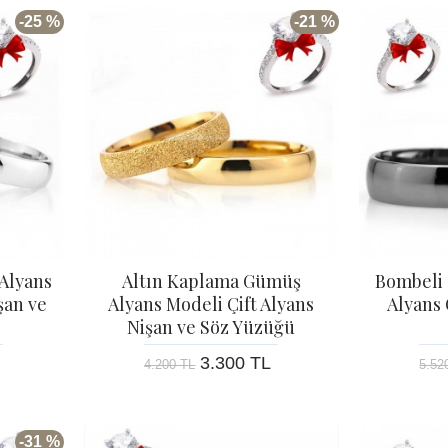
-25 %
-21 %
Alyans
Altın Kaplama Gümüş
Bombeli
şan ve
Alyans Modeli Çift Alyans
Alyans 
Nişan ve Söz Yüzüğü
3.300 TL
4.200 TL
5.52
-31 %