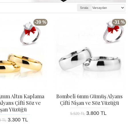
Sırala:
-39 %
-31 %
4mm Altın Kaplama
Bombeli 6mm Gümüş Alyans
lyans Çifti Söz ve
Çifti Nişan ve Söz Yüzüğü
işan Yüzüğü
3.800 TL
5.520 TL
3.300 TL
0 TL