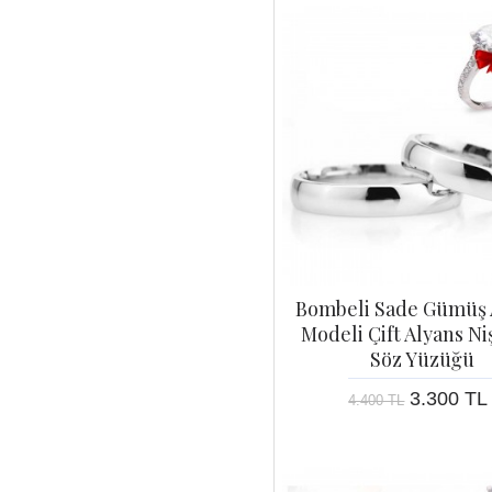
Bombeli Sade Gümüş 
Modeli Çift Alyans Ni
Söz Yüzüğü
3.300 TL
4.400 TL