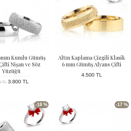
 6mm Kumlu Gümüş
Altın Kaplama Çizgili Klasik
Çifti Nişan ve Söz
6 mm Gümüş Alyans Çifti
Yüzüğü
4.500 TL
3.800 TL
0 TL
-18 %
-17 %